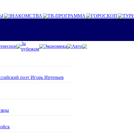
Ы
ЗНАКОМСТВА
ТВ-ПРОГРАММА
ГОРОСКОП
ТУР
За
ересное
Экономика
Авто
рубежом
оссийский поэт Игорь Иртеньев
сяцы
войск