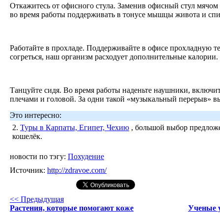
Откажитесь от офисного стула. Заменив офисный стул мячом
во время работы поддерживать в тонусе мышцы живота и сп
Работайте в прохладе. Поддерживайте в офисе прохладную те
согреться, наш организм расходует дополнительные калории.
Танцуйте сидя. Во время работы наденьте наушники, включит
плечами и головой. За одни такой «музыкальный перерыв» вы
Это интересно:
2.
Туры в Карпаты, Египет, Чехию
, большой выбор предложе
кошелёк.
новости по тэгу:
Похудение
Источник:
http://zdravoe.com/
<< Предыдущая
Растения, которые помогают коже
Ученые у