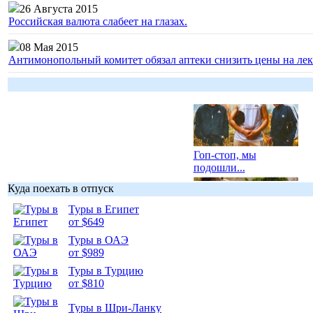
26 Августа 2015
Российская валюта слабеет на глазах.
08 Мая 2015
Антимонопольный комитет обязал аптеки снизить цены на лек
Гоп-стоп, мы
подошли...
Куда поехать в отпуск
Туры в Египет
от $649
Туры в ОАЭ
Подборка
от $989
фотопозитива 1
Туры в Турцию
от $810
Туры в Шри-Ланку