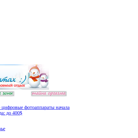
 цифровые фотоаппараты начала
да: до 400$
вье