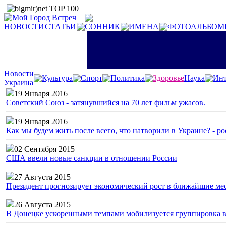
НОВОСТИ
СТАТЬИ
СОННИК
ИМЕНА
ФОТОАЛЬБОМ
Новости
Культура
Спорт
Политика
Здоровье
Наука
Инт
Украина
19 Января 2016
Советский Союз - затянувшийся на 70 лет фильм ужасов.
19 Января 2016
Как мы будем жить после всего, что натворили в Украине? - р
02 Сентября 2015
США ввели новые санкции в отношении России
27 Августа 2015
Президент прогнозирует экономический рост в ближайшие ме
26 Августа 2015
В Донецке ускоренными темпами мобилизуется группировка 