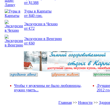
от $1388
Подборка
Туры в Карпаты
фотопозитива 2
от 840 грн.
Экскурсии в Чехию
от €72
Экскурсии в Венгрию
от €60
Чтобы у мужчины не было любовницы,
Лучшие
нужно уметь...
2012 го
Главная
>>
Новости
>>
Здоро