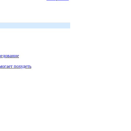
ледование
могает похудеть