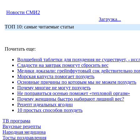
Новости СМИ2
Загрузка...
ТОП 10: самые читаемые статьи
Почитать еще:
Волшебной таблетки для похудения не существует, - исс
Сладости на завтрак помогут сбросить вес
Медики доказали: грейпфрутовый сок действительно по
Морская капуста помогает похудеть
Основные причины по которым мы не можем похудеть
Почему многие не могут похудеть
Не поправиться осенью поможет «тепловой оргазм»
Почему женщины быстро набирают лишний вес?
Рецепт идеальных ягодиц
10 простых способов похудеть
ТВ програма
Вкусные рецепты
Народная медицина
Тосты поздравления