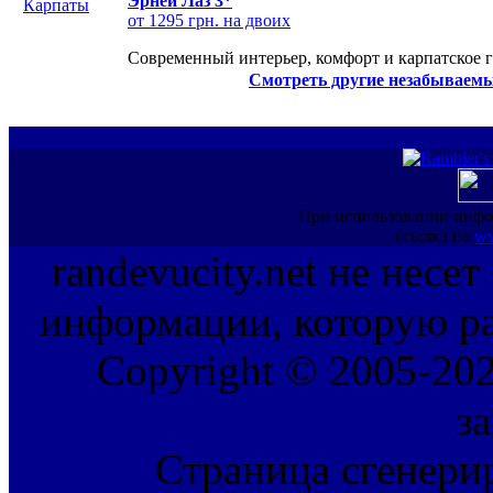
Эрней Лаз 3*
от 1295 грн. на двоих
Современный интерьер, комфорт и карпатское г
Смотреть другие незабываемы
При использовании инфо
ссылка на
ww
randevucity.net не несе
информации, которую ра
Copyright © 2005-202
з
Страница сгенерир