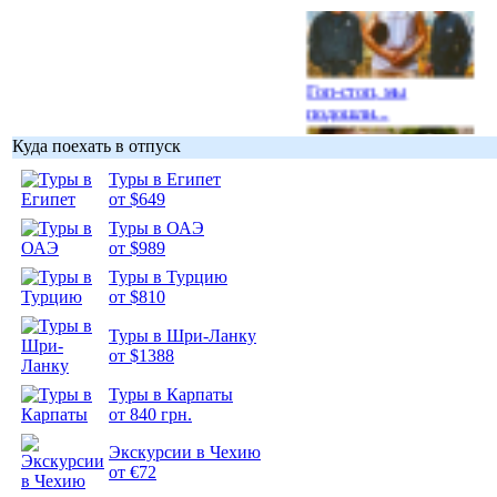
Гоп-стоп, мы
подошли...
Куда поехать в отпуск
Туры в Египет
от $649
Туры в ОАЭ
Подборка
от $989
фотопозитива 1
Туры в Турцию
от $810
Туры в Шри-Ланку
от $1388
Подборка
Туры в Карпаты
фотопозитива 2
от 840 грн.
Экскурсии в Чехию
от €72