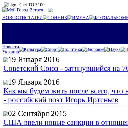
НОВОСТИ
СТАТЬИ
СОННИК
ИМЕНА
ФОТОАЛЬБОМ
Новости
Культура
Спорт
Политика
Здоровье
Наука
И
Украина
19 Января 2016
Советский Союз - затянувшийся на 7
19 Января 2016
Как мы будем жить после всего, что 
- российский поэт Игорь Иртеньев
02 Сентября 2015
США ввели новые санкции в отноше