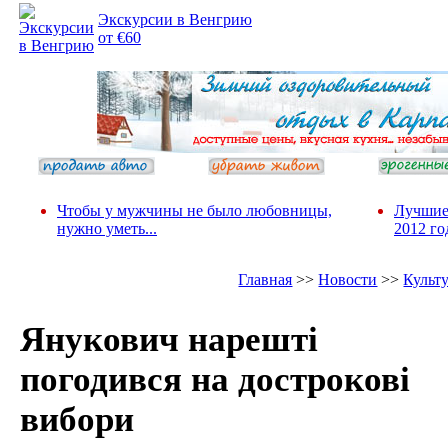
Экскурсии в Венгрию
от €60
Чтобы у мужчины не было любовницы,
Лучшие
нужно уметь...
2012 го
Главная
>>
Новости
>>
Культ
Янукович нарешті
погодився на дострокові
вибори