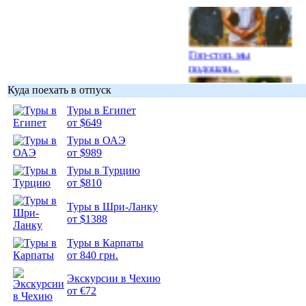
Гоп-стоп, мы
подошли...
Куда поехать в отпуск
Туры в Египет
от $649
Туры в ОАЭ
Подборка
от $989
фотопозитива 1
Туры в Турцию
от $810
Туры в Шри-Ланку
от $1388
Подборка
Туры в Карпаты
фотопозитива 2
от 840 грн.
Экскурсии в Чехию
от €72