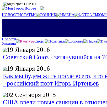
НОВОСТИ
СТАТЬИ
СОННИК
ИМЕНА
ФОТОАЛЬБОМ
Новости
Культура
Спорт
Политика
Здоровье
Наука
Инт
Украина
19 Января 2016
Советский Союз - затянувшийся на 7
19 Января 2016
Как мы будем жить после всего, что 
- российский поэт Игорь Иртеньев
02 Сентября 2015
США ввели новые санкции в отноше