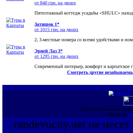
от 840 грн. на двоих
Пятиэтажный коттедж усадьбы «SHULC» находит
Затишок 1*
от 1015 грн. на двоих
2, 3-местные номера со всеми удобствами и но
Эрней Лаз 3*
от 1295 грн. на двоих
Современный интерьер, комфорт и карпатское г
Смотреть другие незабываемы
При использовании инфо
ссылка на
ww
randevucity.net не несе