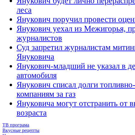
Янукович будет лично перераспр
леса
Янукович поручил провести оцен
Янукович уехал из Межигорья, п
журналистов
Суд запретил журналистам митин
Януковича
Янукович-младший не указал в д
автомобиля
Янукович списал долги топливно
компаниям за газ
Януковича могут отстранить от в
возраста
ТВ програма
Вкусные рецепты