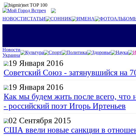
НОВОСТИ
СТАТЬИ
СОННИК
ИМЕНА
ФОТОАЛЬБОМ
Новости
Культура
Спорт
Политика
Здоровье
Наука
И
Украина
19 Января 2016
Советский Союз - затянувшийся на 7
19 Января 2016
Как мы будем жить после всего, что 
- российский поэт Игорь Иртеньев
02 Сентября 2015
США ввели новые санкции в отноше