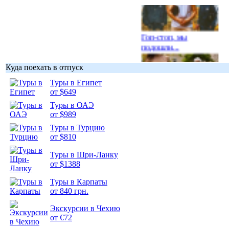
Гоп-стоп, мы
подошли...
Куда поехать в отпуск
Туры в Египет
от $649
Подборка
Туры в ОАЭ
фотопозитива 1
от $989
Туры в Турцию
от $810
Туры в Шри-Ланку
от $1388
Подборка
фотопозитива 2
Туры в Карпаты
от 840 грн.
Экскурсии в Чехию
от €72