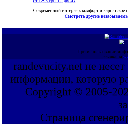
от 1295 грн. на двоих
Современный интерьер, комфорт и карпатское г
Смотреть другие незабываемы
При использовании инфо
ссылка на
ww
randevucity.net не несе
информации, которую ра
Copyright © 2005-202
з
Страница сгенерир