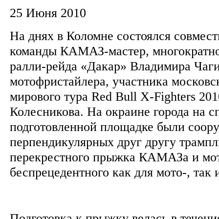
25 Июня 2010
На днях в Коломне состоялся совмес
команды КАМАЗ-мастер, многократно
ралли-рейда «Дакар» Владимира Чаги
мотофристайлера, участника московс
мирового тура Red Bull X-Fighters 20
Колесникова. На окраине города на с
подготовленной площадке были соор
перпендикулярных друг другу трамп
перекрестного прыжка КАМАЗа и мот
беспрецедентного как для мото-, так 
Подготовка к прыжку велась в течение