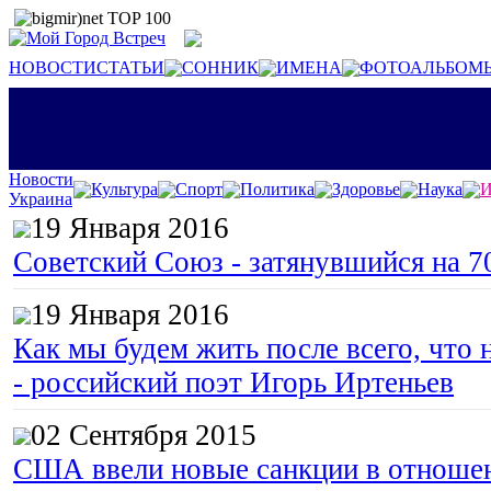
НОВОСТИ
СТАТЬИ
СОННИК
ИМЕНА
ФОТОАЛЬБОМ
Новости
Культура
Спорт
Политика
Здоровье
Наука
И
Украина
19 Января 2016
Советский Союз - затянувшийся на 7
19 Января 2016
Как мы будем жить после всего, что 
- российский поэт Игорь Иртеньев
02 Сентября 2015
США ввели новые санкции в отноше