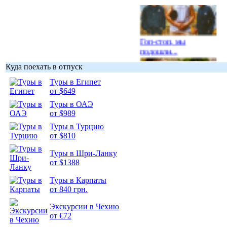
Гоп-стоп, мы
подошли...
Куда поехать в отпуск
Туры в Египет
от $649
Туры в ОАЭ
Подборка
от $989
фотопозитива 1
Туры в Турцию
от $810
Туры в Шри-Ланку
от $1388
Подборка
Туры в Карпаты
фотопозитива 2
от 840 грн.
Экскурсии в Чехию
от €72