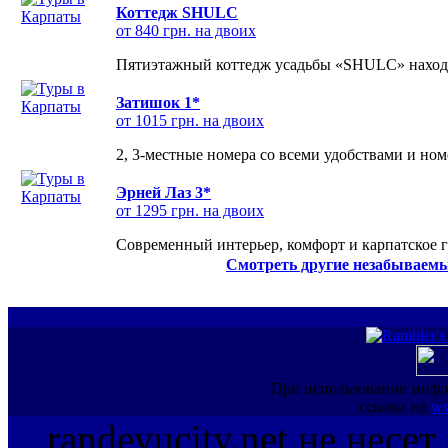
Коттедж SHULC
от 840 грн. на двоих
Пятиэтажный коттедж усадьбы «SHULC» находит
Затишок 1*
от 1015 грн. на двоих
2, 3-местные номера со всеми удобствами и но
Эрней Лаз 3*
от 1295 грн. на двоих
Современный интерьер, комфорт и карпатское г
Смотреть другие незабываемы
При использовании инфо
ссылка на
ww
randevucity.net не несе