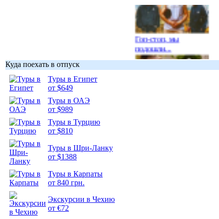
Гоп-стоп, мы
подошли...
Куда поехать в отпуск
Туры в Египет
от $649
Туры в ОАЭ
Подборка
от $989
фотопозитива 1
Туры в Турцию
от $810
Туры в Шри-Ланку
от $1388
Подборка
Туры в Карпаты
фотопозитива 2
от 840 грн.
Экскурсии в Чехию
от €72