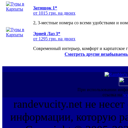
Затишок 1*
от 1015 грн. на двоих
2, 3-местные номера со всеми удобствами и но
Эрней Лаз 3*
от 1295 грн. на двоих
Современный интерьер, комфорт и карпатское г
Смотреть другие незабываемы
При использовании инфо
ссылка на
ww
randevucity.net не несе
информации, которую ра