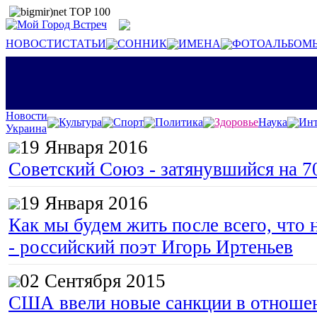
НОВОСТИ
СТАТЬИ
СОННИК
ИМЕНА
ФОТОАЛЬБОМ
Новости
Культура
Спорт
Политика
Здоровье
Наука
Инт
Украина
19 Января 2016
Советский Союз - затянувшийся на 7
19 Января 2016
Как мы будем жить после всего, что 
- российский поэт Игорь Иртеньев
02 Сентября 2015
США ввели новые санкции в отноше