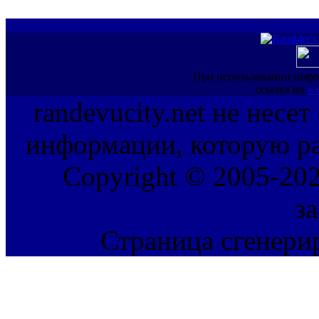
При использовании инфо
ссылка на
ww
randevucity.net не несе
информации, которую ра
Copyright © 2005-202
з
Страница сгенерир