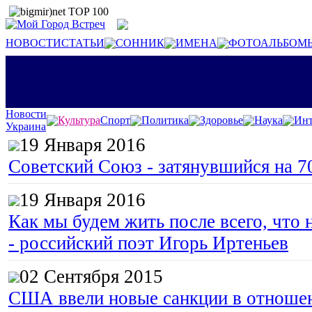
НОВОСТИ
СТАТЬИ
СОННИК
ИМЕНА
ФОТОАЛЬБОМ
Новости
Культура
Спорт
Политика
Здоровье
Наука
Инт
Украина
19 Января 2016
Советский Союз - затянувшийся на 7
19 Января 2016
Как мы будем жить после всего, что 
- российский поэт Игорь Иртеньев
02 Сентября 2015
США ввели новые санкции в отноше