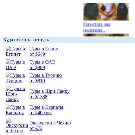
Гоп-стоп, мы
подошли...
Куда поехать в отпуск
Туры в Египет
от $649
Туры в ОАЭ
Подборка
от $989
фотопозитива 1
Туры в Турцию
от $810
Туры в Шри-Ланку
от $1388
Подборка
Туры в Карпаты
фотопозитива 2
от 840 грн.
Экскурсии в Чехию
от €72