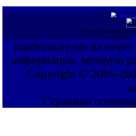
При использовании инфо
ссылка на
ww
randevucity.net не несе
информации, которую ра
Copyright © 2005-202
з
Страница сгенерир