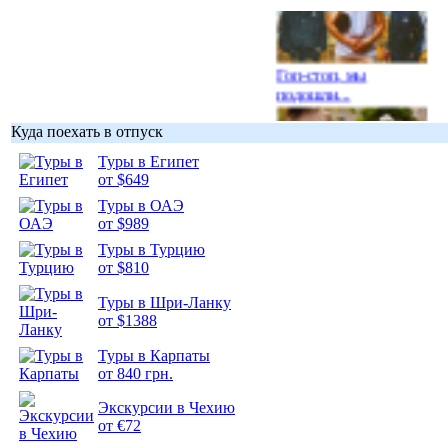
Гоп-стоп, мы
подошли...
Куда поехать в отпуск
Туры в Египет
от $649
Туры в ОАЭ
Подборка
от $989
фотопозитива 1
Туры в Турцию
от $810
Туры в Шри-Ланку
от $1388
Подборка
Туры в Карпаты
фотопозитива 2
от 840 грн.
Экскурсии в Чехию
от €72