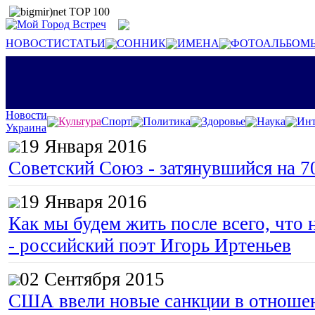
НОВОСТИ
СТАТЬИ
СОННИК
ИМЕНА
ФОТОАЛЬБОМ
Новости
Культура
Спорт
Политика
Здоровье
Наука
Инт
Украина
19 Января 2016
Советский Союз - затянувшийся на 7
19 Января 2016
Как мы будем жить после всего, что 
- российский поэт Игорь Иртеньев
02 Сентября 2015
США ввели новые санкции в отноше