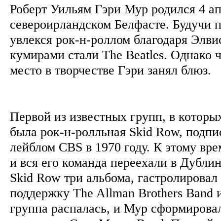
Роберт Уильям Гэри Мур родился 4 ап
североирландском Белфасте. Будучи 
увлекся рок-н-роллом благодаря Элви
кумирами стали The Beatles. Однако 
место в творчестве Гэри занял блюз.
Первой из известных групп, в которы
была рок-н-ролльная Skid Row, подпи
лейблом CBS в 1970 году. К этому вр
и вся его команда переехали в Дублин
Skid Row три альбома, гастролирова
поддержку The Allman Brothers Band 
группа распалась, и Мур сформирова