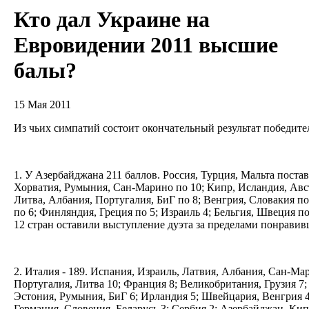
Кто дал Украине на
Евровидении 2011 высшие
балы?
15 Мая 2011
Из чьих симпатий состоит окончательный результат победите
1. У Азербайджана 211 баллов. Россия, Турция, Мальта поста
Хорватия, Румыния, Сан-Марино по 10; Кипр, Исландия, Авст
Литва, Албания, Португалия, БиГ по 8; Венгрия, Словакия по
по 6; Финляндия, Греция по 5; Израиль 4; Бельгия, Швеция по
12 стран оставили выступление дуэта за пределами понравив
2. Италия - 189. Испания, Израиль, Латвия, Албания, Сан-Ма
Португалия, Литва 10; Франция 8; Великобритания, Грузия 7;
Эстония, Румыния, БиГ 6; Ирландия 5; Швейцария, Венгрия 
Германия, Словения, Беларусь 3; Сербия 2; Азербайджан, Кипр