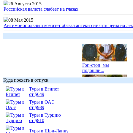
26 Августа 2015
Российская валюта слабеет на глазах.
08 Мая 2015
Антимонопольный комитет обязал аптеки снизить цены на лек
Гоп-стоп, мы
подошли...
Куда поехать в отпуск
Туры в Египет
от $649
Туры в ОАЭ
Подборка
от $989
фотопозитива 1
Туры в Турцию
от $810
Туры в Шри-Ланку