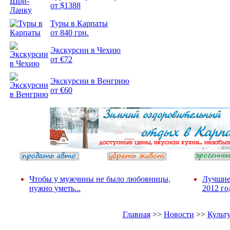
от $1388
Подборка
Туры в Карпаты
фотопозитива 2
от 840 грн.
Экскурсии в Чехию
от €72
Экскурсии в Венгрию
от €60
Чтобы у мужчины не было любовницы,
Лучшие
нужно уметь...
2012 го
Главная
>>
Новости
>>
Культ