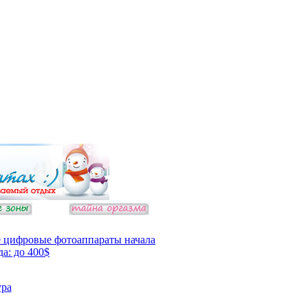
 цифровые фотоаппараты начала
да: до 400$
ура