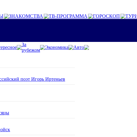
Ы
ЗНАКОМСТВА
ТВ-ПРОГРАММА
ГОРОСКОП
ТУР
За
ересное
Экономика
Авто
рубежом
оссийский поэт Игорь Иртеньев
сяцы
войск