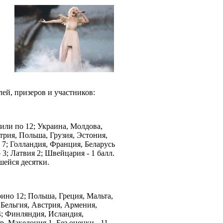
лей, призеров и участников:
вили по 12; Украина, Молдова,
рия, Польша, Грузия, Эстония,
 7; Голландия, Франция, Беларусь
 3; Латвия 2; Швейцария - 1 балл.
шейся десятки.
рино 12; Польша, Греция, Мальта,
 Бельгия, Австрия, Армения,
4; Финляндия, Исландия,
, Македония 1. Без оценки - 11