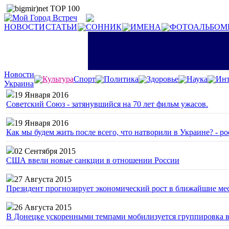
НОВОСТИ
СТАТЬИ
СОННИК
ИМЕНА
ФОТОАЛЬБОМ
Новости
Культура
Спорт
Политика
Здоровье
Наука
Инт
Украина
19 Января 2016
Советский Союз - затянувшийся на 70 лет фильм ужасов.
19 Января 2016
Как мы будем жить после всего, что натворили в Украине? - р
02 Сентября 2015
США ввели новые санкции в отношении России
27 Августа 2015
Президент прогнозирует экономический рост в ближайшие ме
26 Августа 2015
В Донецке ускоренными темпами мобилизуется группировка 