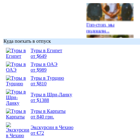
Гоп-стоп, мы
подошли...
Куда поехать в отпуск
Туры в Египет
от $649
Туры в ОАЭ
Подборка
от $989
фотопозитива 1
Туры в Турцию
от $810
Туры в Шри-Ланку
от $1388
Подборка
Туры в Карпаты
фотопозитива 2
от 840 грн.
Экскурсии в Чехию
от €72