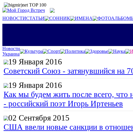
НОВОСТИ
СТАТЬИ
СОННИК
ИМЕНА
ФОТОАЛЬБОМ
Новости
Культура
Спорт
Политика
Здоровье
Наука
И
Украина
19 Января 2016
Советский Союз - затянувшийся на 7
19 Января 2016
Как мы будем жить после всего, что 
- российский поэт Игорь Иртеньев
02 Сентября 2015
США ввели новые санкции в отноше