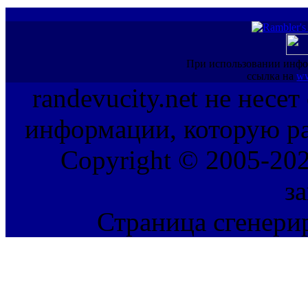
При использовании инфо
ссылка на
ww
randevucity.net не несе
информации, которую ра
Copyright © 2005-202
з
Страница сгенерир