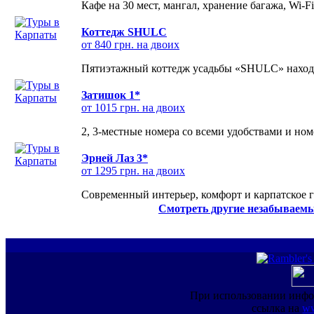
Кафе на 30 мест, мангал, хранение багажа, Wi-F
Коттедж SHULC
от 840 грн. на двоих
Пятиэтажный коттедж усадьбы «SHULC» находит
Затишок 1*
от 1015 грн. на двоих
2, 3-местные номера со всеми удобствами и но
Эрней Лаз 3*
от 1295 грн. на двоих
Современный интерьер, комфорт и карпатское г
Смотреть другие незабываемы
При использовании инфо
ссылка на
ww