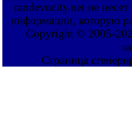
randevucity.net не несе
информации, которую ра
Copyright © 2005-202
з
Страница сгенерир