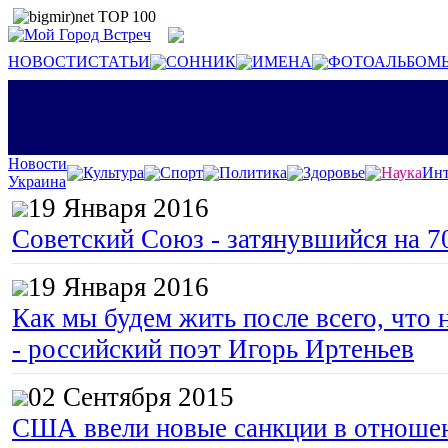
НОВОСТИ
СТАТЬИ
СОННИК
ИМЕНА
ФОТОАЛЬБОМ
Новости
Культура
Спорт
Политика
Здоровье
Наука
Инт
Украина
19 Января 2016
Советский Союз - затянувшийся на 7
19 Января 2016
Как мы будем жить после всего, что 
- российский поэт Игорь Иртеньев
02 Сентября 2015
США ввели новые санкции в отноше