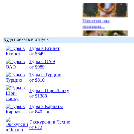
Гоп-стоп, мы
подошли...
Куда поехать в отпуск
Туры в Египет
от $649
Подборка
Туры в ОАЭ
фотопозитива 1
от $989
Туры в Турцию
от $810
Туры в Шри-Ланку
от $1388
Подборка
фотопозитива 2
Туры в Карпаты
от 840 грн.
Экскурсии в Чехию
от €72