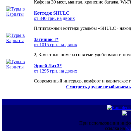
Кафе на 30 мест, мангал, хранение багажа, Wi-F
Коттедж SHULC
от 840 грн. на двоих
Пятиэтажный коттедж усадьбы «SHULC» находит
Затишок 1*
от 1015 грн. на двоих
2, 3-местные номера со всеми удобствами и но
Эрней Лаз 3*
от 1295 грн. на двоих
Современный интерьер, комфорт и карпатское г
Смотреть другие незабываемы
При использовании инфо
ссылка на
ww