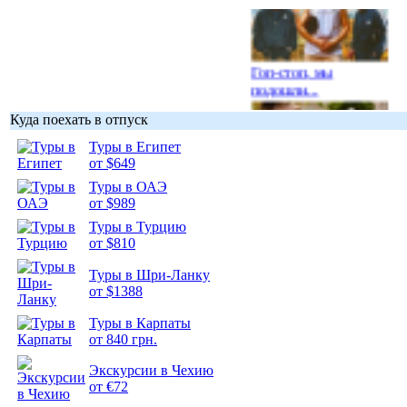
Гоп-стоп, мы
подошли...
Куда поехать в отпуск
Туры в Египет
от $649
Туры в ОАЭ
Подборка
от $989
фотопозитива 1
Туры в Турцию
от $810
Туры в Шри-Ланку
от $1388
Подборка
Туры в Карпаты
фотопозитива 2
от 840 грн.
Экскурсии в Чехию
от €72