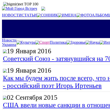
НОВОСТИ
СТАТЬИ
СОННИК
ИМЕНА
ФОТОАЛЬБОМ
Новости
Культура
Спорт
Политика
Здоровье
Наука
Инт
Украина
19 Января 2016
Советский Союз - затянувшийся на 7
19 Января 2016
Как мы будем жить после всего, что 
- российский поэт Игорь Иртеньев
02 Сентября 2015
США ввели новые санкции в отноше