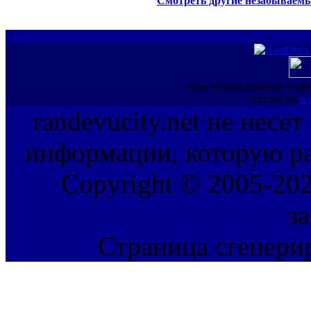
Смотреть другие незабываемы
При использовании инфо
ссылка на
ww
randevucity.net не несе
информации, которую ра
Copyright © 2005-202
з
Страница сгенерир