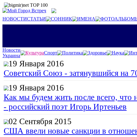
НОВОСТИ
СТАТЬИ
СОННИК
ИМЕНА
ФОТОАЛЬБОМ
Новости
Культура
Спорт
Политика
Здоровье
Наука
Инт
Украина
19 Января 2016
Советский Союз - затянувшийся на 7
19 Января 2016
Как мы будем жить после всего, что 
- российский поэт Игорь Иртеньев
02 Сентября 2015
США ввели новые санкции в отноше