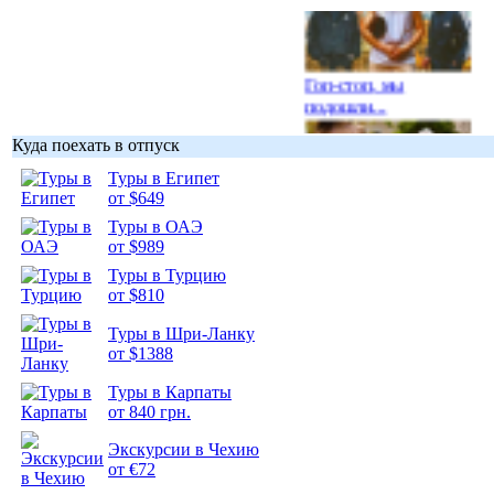
Гоп-стоп, мы
подошли...
Куда поехать в отпуск
Туры в Египет
от $649
Туры в ОАЭ
Подборка
от $989
фотопозитива 1
Туры в Турцию
от $810
Туры в Шри-Ланку
от $1388
Подборка
Туры в Карпаты
фотопозитива 2
от 840 грн.
Экскурсии в Чехию
от €72