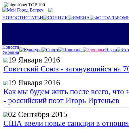
НОВОСТИ
СТАТЬИ
СОННИК
ИМЕНА
ФОТОАЛЬБОМ
Новости
Культура
Спорт
Политика
Здоровье
Наука
Инт
Украина
19 Января 2016
Советский Союз - затянувшийся на 7
19 Января 2016
Как мы будем жить после всего, что 
- российский поэт Игорь Иртеньев
02 Сентября 2015
США ввели новые санкции в отноше