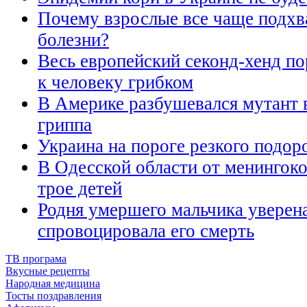
Почему взрослые все чаще подхв
болезни?
Весь европейский секонд-хенд п
к человеку грибком
В Америке разбушевался мутант 
гриппа
Украина на пороге резкого подор
В Одесской области от менингок
трое детей
Родня умершего мальчика уверена
спровоцировала его смерть
ТВ програма
Вкусные рецепты
Народная медицина
Тосты поздравления