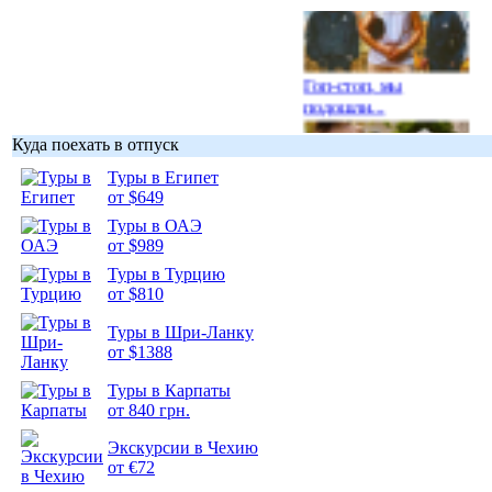
Гоп-стоп, мы
подошли...
Куда поехать в отпуск
Туры в Египет
от $649
Туры в ОАЭ
Подборка
от $989
фотопозитива 1
Туры в Турцию
от $810
Туры в Шри-Ланку
от $1388
Подборка
Туры в Карпаты
фотопозитива 2
от 840 грн.
Экскурсии в Чехию
от €72