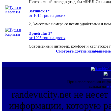
Пятиэтажный коттедж усадьбы «SHULC» находит
Затишок 1*
от 1015 грн. на двоих
2, 3-местные номера со всеми удобствами и но
Эрней Лаз 3*
от 1295 грн. на двоих
Современный интерьер, комфорт и карпатское г
Смотреть другие незабываемы
При использовании инфо
ссылка на
ww
randevucity.net не несе
информации, которую ра