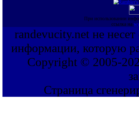
При использовании инфо
ссылка на
ww
randevucity.net не несе
информации, которую ра
Copyright © 2005-202
з
Страница сгенерир