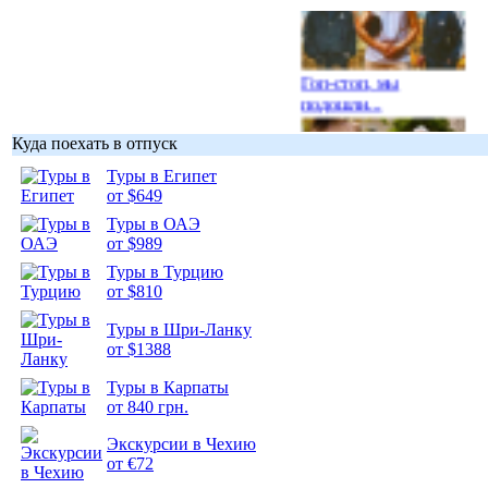
Гоп-стоп, мы
подошли...
Куда поехать в отпуск
Туры в Египет
от $649
Туры в ОАЭ
Подборка
от $989
фотопозитива 1
Туры в Турцию
от $810
Туры в Шри-Ланку
от $1388
Подборка
Туры в Карпаты
фотопозитива 2
от 840 грн.
Экскурсии в Чехию
от €72