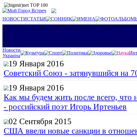
НОВОСТИ
СТАТЬИ
СОННИК
ИМЕНА
ФОТОАЛЬБОМ
Новости
Культура
Спорт
Политика
Здоровье
Наука
Инт
Украина
19 Января 2016
Советский Союз - затянувшийся на 7
19 Января 2016
Как мы будем жить после всего, что 
- российский поэт Игорь Иртеньев
02 Сентября 2015
США ввели новые санкции в отноше