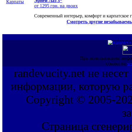
Эрней Лаз 3*
от 1295 грн. на двоих
Современный интерьер, комфорт и карпатское г
Смотреть другие незабываемы
При использовании инфо
ссылка на
ww
randevucity.net не несе
информации, которую ра
Copyright © 2005-202
з
Страница сгенерир