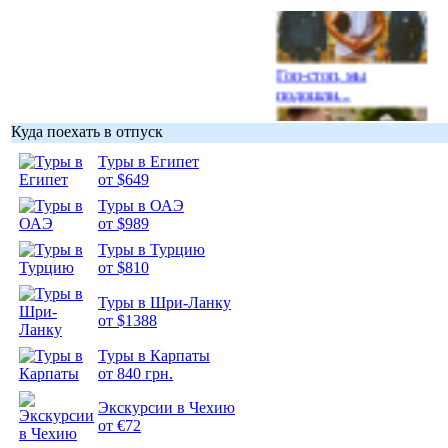
Гоп-стоп, мы
подошли...
Куда поехать в отпуск
Туры в Египет
от $649
Подборка
Туры в ОАЭ
фотопозитива 1
от $989
Туры в Турцию
от $810
Туры в Шри-Ланку
от $1388
Подборка
Туры в Карпаты
фотопозитива 2
от 840 грн.
Экскурсии в Чехию
от €72