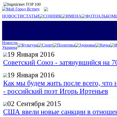
НОВОСТИ
СТАТЬИ
СОННИК
ИМЕНА
ФОТОАЛЬБОМ
Новости
Культура
Спорт
Политика
Здоровье
Наука
И
Украина
19 Января 2016
Советский Союз - затянувшийся на 7
19 Января 2016
Как мы будем жить после всего, что 
- российский поэт Игорь Иртеньев
02 Сентября 2015
США ввели новые санкции в отноше