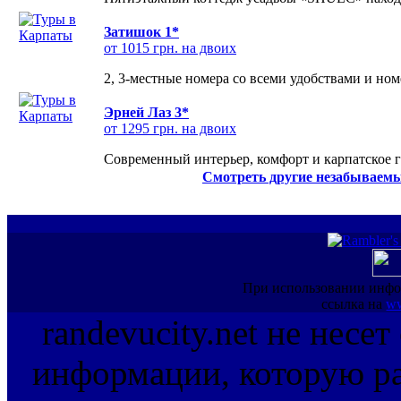
Затишок 1*
от 1015 грн. на двоих
2, 3-местные номера со всеми удобствами и но
Эрней Лаз 3*
от 1295 грн. на двоих
Современный интерьер, комфорт и карпатское г
Смотреть другие незабываемы
При использовании инфо
ссылка на
ww
randevucity.net не несе
информации, которую ра