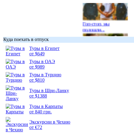
Гоп-стоп, мы
подошли...
Куда поехать в отпуск
Туры в Египет
от $649
Туры в ОАЭ
Подборка
от $989
фотопозитива 1
Туры в Турцию
от $810
Туры в Шри-Ланку
от $1388
Подборка
Туры в Карпаты
фотопозитива 2
от 840 грн.
Экскурсии в Чехию
от €72