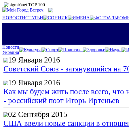
НОВОСТИ
СТАТЬИ
СОННИК
ИМЕНА
ФОТОАЛЬБОМ
Новости
Культура
Спорт
Политика
Здоровье
Наука
И
Украина
19 Января 2016
Советский Союз - затянувшийся на 7
19 Января 2016
Как мы будем жить после всего, что 
- российский поэт Игорь Иртеньев
02 Сентября 2015
США ввели новые санкции в отноше