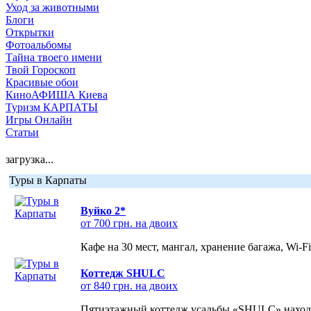
Уход за животными
Блоги
Открытки
Фотоальбомы
Тайна твоего имени
Твой Гороскоп
Красивые обои
КиноАФИША Киева
Туризм КАРПАТЫ
Игры Онлайн
Статьи
загрузка...
Туры в Карпаты
Вуйко 2*
от 700 грн. на двоих
Кафе на 30 мест, мангал, хранение багажа, Wi-F
Коттедж SHULC
от 840 грн. на двоих
Пятиэтажный коттедж усадьбы «SHULC» находит