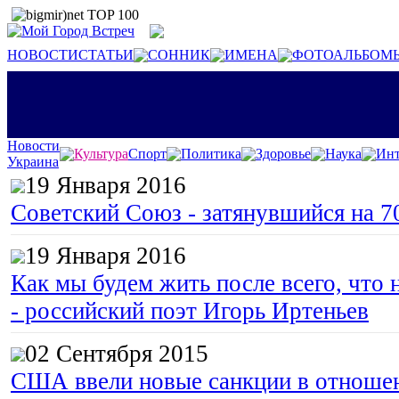
НОВОСТИ
СТАТЬИ
СОННИК
ИМЕНА
ФОТОАЛЬБОМ
Новости
Культура
Спорт
Политика
Здоровье
Наука
Инт
Украина
19 Января 2016
Советский Союз - затянувшийся на 7
19 Января 2016
Как мы будем жить после всего, что 
- российский поэт Игорь Иртеньев
02 Сентября 2015
США ввели новые санкции в отноше