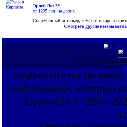
Эрней Лаз 3*
от 1295 грн. на двоих
Современный интерьер, комфорт и карпатское г
Смотреть другие незабываемы
При использовании инфо
ссылка на
ww
randevucity.net не несе
информации, которую ра
Copyright © 2005-202
з
Страница сгенерир