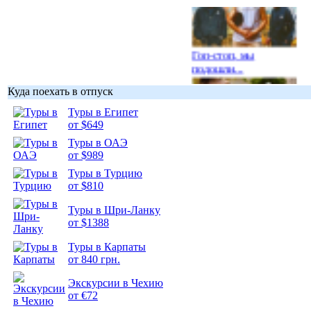
Гоп-стоп, мы
подошли...
Куда поехать в отпуск
Туры в Египет
от $649
Туры в ОАЭ
Подборка
от $989
фотопозитива 1
Туры в Турцию
от $810
Туры в Шри-Ланку
от $1388
Подборка
Туры в Карпаты
фотопозитива 2
от 840 грн.
Экскурсии в Чехию
от €72