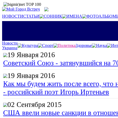
НОВОСТИ
СТАТЬИ
СОННИК
ИМЕНА
ФОТОАЛЬБОМ
Новости
Культура
Спорт
Политика
Здоровье
Наука
Инт
Украина
19 Января 2016
Советский Союз - затянувшийся на 7
19 Января 2016
Как мы будем жить после всего, что 
- российский поэт Игорь Иртеньев
02 Сентября 2015
США ввели новые санкции в отноше