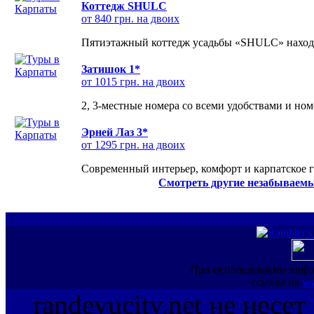
Коттедж SHULC
от 840 грн. на двоих
Пятиэтажный коттедж усадьбы «SHULC» находит
Затишок 1*
от 1015 грн. на двоих
2, 3-местные номера со всеми удобствами и но
Эрней Лаз 3*
от 1295 грн. на двоих
Современный интерьер, комфорт и карпатское г
Смотреть другие незабываемы
При использовании инфо
ссылка на
ww
randevucity.net не несе