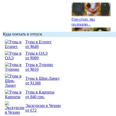
Гоп-стоп, мы
подошли...
Куда поехать в отпуск
Туры в Египет
от $649
Подборка
Туры в ОАЭ
фотопозитива 1
от $989
Туры в Турцию
от $810
Туры в Шри-Ланку
от $1388
Подборка
Туры в Карпаты
фотопозитива 2
от 840 грн.
Экскурсии в Чехию
от €72