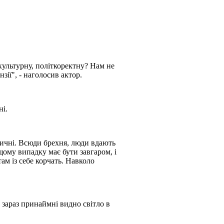
культурну, політкоректну? Нам не
нзії", - наголосив актор.
ні.
ітичні. Всюди брехня, люди вдають
щому випадку має бути завгаром, і
там із себе корчать. Навколо
 зараз принаймні видно світло в