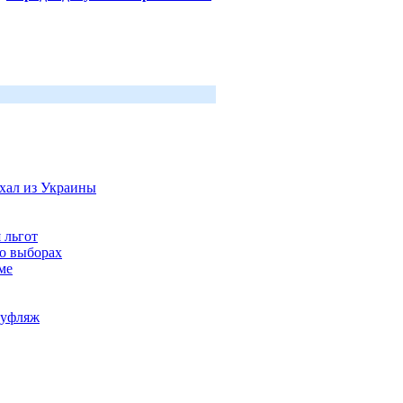
хал из Украины
 льгот
 о выборах
ме
муфляж