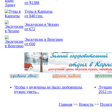
от $1388
Подборка
фотопозитива 2
Туры в Карпаты
от 840 грн.
Экскурсии в Чехию
от €72
Экскурсии в Венгрию
от €60
Чтобы у мужчины не было любовницы,
Лучшие
нужно уметь...
2012 го
Главная
>>
Новости
>>
Полит