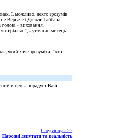
нах. І, можливо, дехто зрозумів
не Версаче і Дольче Габбана.
 голові – виховання,
 матеріальні", - уточнив митець.
ас, який хоче зрозуміти, "хто
ний и цен... порадует Ваш
Следующая >>
Народні депутати та реальність