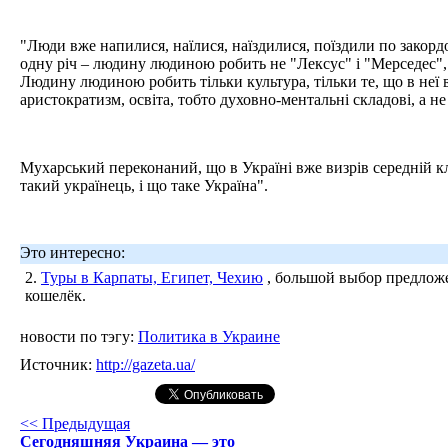
"Люди вже напилися, наїлися, наїздилися, поїздили по закордо
одну річ – людину людиною робить не "Лексус" і "Мерседес", 
Людину людиною робить тільки культура, тільки те, що в неї в
аристократизм, освіта, тобто духовно-ментальні складові, а не
Мухарський переконаний, що в Україні вже визрів середній кл
такий українець, і що таке Україна".
Это интересно:
2.
Туры в Карпаты, Египет, Чехию
, большой выбор предложе
кошелёк.
новости по тэгу:
Политика в Украине
Источник:
http://gazeta.ua/
<< Предыдущая
Сегодняшняя Украина — это