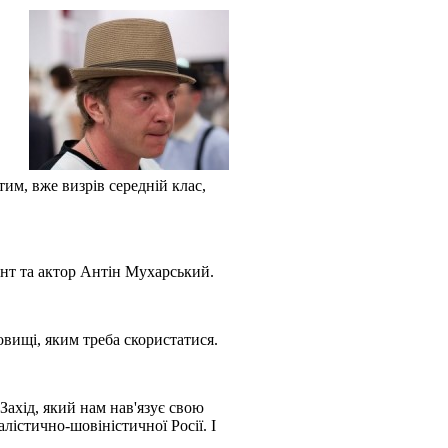
тим, вже визрів середній клас,
ант та актор Антін Мухарський.
овищі, яким треба скористатися.
Захід, який нам нав'язує свою
лістично-шовіністичної Росії. І