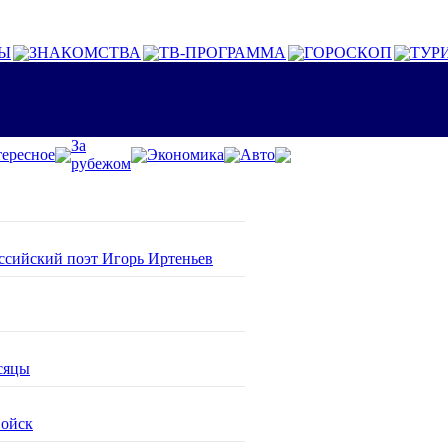
Ы
ЗНАКОМСТВА
ТВ-ПРОГРАММА
ГОРОСКОП
ТУР
За
ересное
Экономика
Авто
рубежом
оссийский поэт Игорь Иртеньев
сяцы
войск