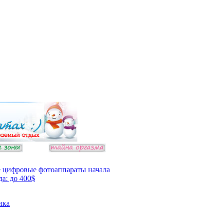
 цифровые фотоаппараты начала
да: до 400$
ика