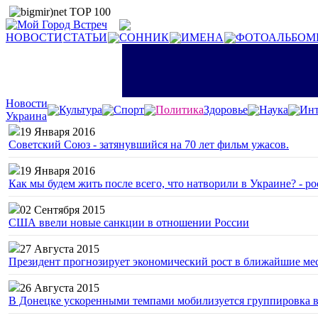
НОВОСТИ
СТАТЬИ
СОННИК
ИМЕНА
ФОТОАЛЬБОМ
Новости
Культура
Спорт
Политика
Здоровье
Наука
Инт
Украина
19 Января 2016
Советский Союз - затянувшийся на 70 лет фильм ужасов.
19 Января 2016
Как мы будем жить после всего, что натворили в Украине? - р
02 Сентября 2015
США ввели новые санкции в отношении России
27 Августа 2015
Президент прогнозирует экономический рост в ближайшие ме
26 Августа 2015
В Донецке ускоренными темпами мобилизуется группировка 