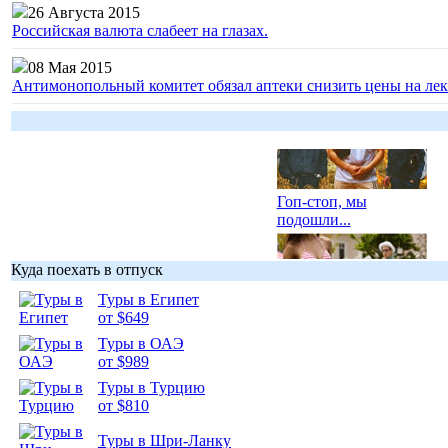
26 Августа 2015
Российская валюта слабеет на глазах.
08 Мая 2015
Антимонопольный комитет обязал аптеки снизить цены на лек
Гоп-стоп, мы
подошли...
Куда поехать в отпуск
Туры в Египет
от $649
Подборка
Туры в ОАЭ
фотопозитива 1
от $989
Туры в Турцию
от $810
Туры в Шри-Ланку