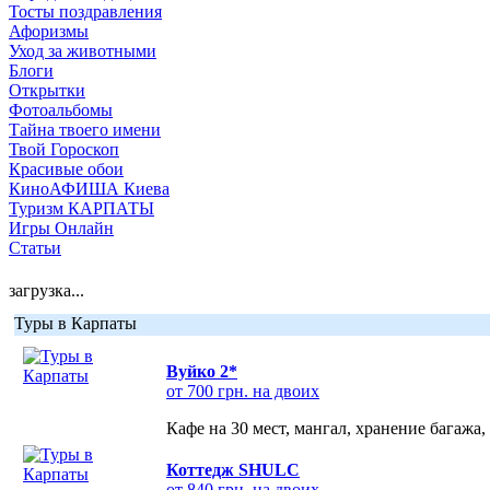
Тосты поздравления
Афоризмы
Уход за животными
Блоги
Открытки
Фотоальбомы
Тайна твоего имени
Твой Гороскоп
Красивые обои
КиноАФИША Киева
Туризм КАРПАТЫ
Игры Онлайн
Статьи
загрузка...
Туры в Карпаты
Вуйко 2*
от 700 грн. на двоих
Кафе на 30 мест, мангал, хранение багажа,
Коттедж SHULC
от 840 грн. на двоих