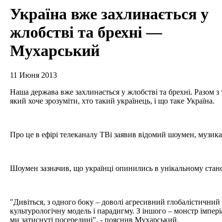
Україна вже захлинається у
жлобстві та брехні —
Мухарський
11 Июня 2013
Наша держава вже захлинається у жлобстві та брехні. Разом з 
який хоче зрозуміти, хто такий українець, і що таке Україна.
Про це в ефірі телеканалу ТВі заявив відомий шоумен, музик
Шоумен зазначив, що українці опинились в унікальному стан
"Дивіться, з одного боку – доволі агресивний глобалістичний 
культурологічну модель і парадигму. З іншого – монстр імперіа
ми затиснуті посередині", - пояснив Мухарський.