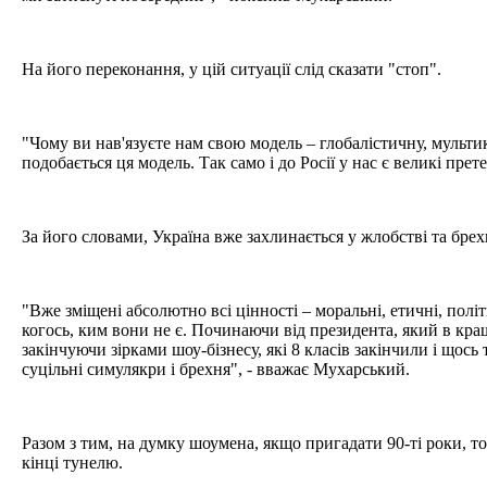
На його переконання, у цій ситуації слід сказати "стоп".
"Чому ви нав'язуєте нам свою модель – глобалістичну, мульти
подобається ця модель. Так само і до Росії у нас є великі прете
За його словами, Україна вже захлинається у жлобстві та брех
"Вже зміщені абсолютно всі цінності – моральні, етичні, пол
когось, ким вони не є. Починаючи від президента, який в кра
закінчуючи зірками шоу-бізнесу, які 8 класів закінчили і щось 
суцільні симулякри і брехня", - вважає Мухарський.
Разом з тим, на думку шоумена, якщо пригадати 90-ті роки, то
кінці тунелю.