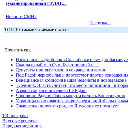
гуманизированный ГУЛАГ,...
Новости СМИ2
Загрузка...
ТОП 10: самые читаемые статьи
Почитать еще:
Изготовитель футболок «Спасибо жителям Донбасса» уе
Скандальный мэр Сум: Будет полный п...!
Депутаты приняли закон о сокращении армии
Под Радой чернобыльцы протестуют против сокращения
Венецианская комиссия нашла недочеты в новом законе
Турчинов: Власть считает, что место оппозиции - в тюрь
Азаров соврал в интервью Le Figaro
Чорновил: Ради выборов могут изменить Конституцию
Украинцы возмущаются запрету верховной зРады на ка
Тимошенко получит срок, но Янукович ее помилует
ТВ програма
Вкусные рецепты
Народная медицина