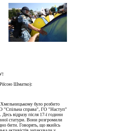
У!
 Ріїсою Шматко):
Б.Хмельницькому було розбито
 ГО "Спільна справа", ГО "Наступ"
. Десь відразу після 17-ї години
ивної статури. Вони розгромили
дно бити. Говорять, що якийсь
ька активістів запакували у