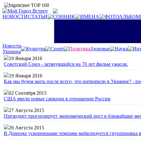
НОВОСТИ
СТАТЬИ
СОННИК
ИМЕНА
ФОТОАЛЬБОМ
Новости
Культура
Спорт
Политика
Здоровье
Наука
Инт
Украина
19 Января 2016
Советский Союз - затянувшийся на 70 лет фильм ужасов.
19 Января 2016
Как мы будем жить после всего, что натворили в Украине? - р
02 Сентября 2015
США ввели новые санкции в отношении России
27 Августа 2015
Президент прогнозирует экономический рост в ближайшие ме
26 Августа 2015
В Донецке ускоренными темпами мобилизуется группировка 