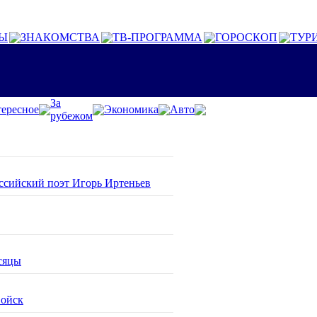
Ы
ЗНАКОМСТВА
ТВ-ПРОГРАММА
ГОРОСКОП
ТУР
За
ересное
Экономика
Авто
рубежом
оссийский поэт Игорь Иртеньев
сяцы
войск