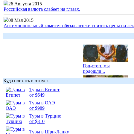
26 Августа 2015
Российская валюта слабеет на глазах.
08 Мая 2015
Антимонопольный комитет обязал аптеки снизить цены на лек
Гоп-стоп, мы
подошли...
Куда поехать в отпуск
Туры в Египет
от $649
Туры в ОАЭ
Подборка
от $989
фотопозитива 1
Туры в Турцию
от $810
Туры в Шри-Ланку