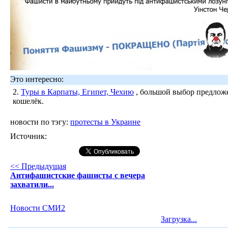
Это интересно:
2.
Туры в Карпаты, Египет, Чехию
, большой выбор предложе
кошелёк.
новости по тэгу:
протесты в Украине
Источник:
<< Предыдущая
Антифашистские фашисты с вечера
захватили...
Новости СМИ2
Загрузка...