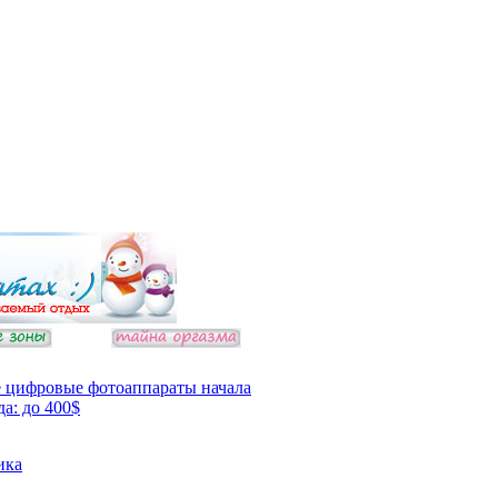
 цифровые фотоаппараты начала
да: до 400$
ика