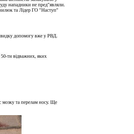
суду нападники не пред"являли.
нилюк та Лідер ГО "Наступ"
швидку допомогу вже у РВД.
 50-ти відважних, яких
с мозку та перелам носу. Ще