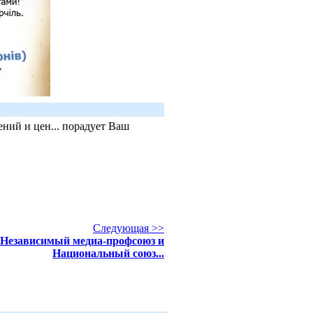
ний и цен... порадует Ваш
Следующая >>
Независимый медиа-профсоюз и
Национальный союз...