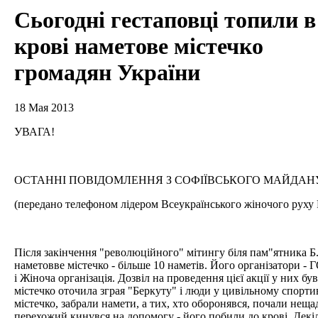
Сьогодні гестаповці топили в
крові наметове містечко
громадян України
18 Мая 2013
УВАГА!
ОСТАННІ ПОВІДОМЛЕННЯ З СОФІЇВСЬКОГО МАЙДАН
(передано телефоном лідером Всеукраїнського жіночого руху
Після закінчення "революційного" мітингу біля пам"ятника 
наметовве містечко - більше 10 наметів. Його організатори -
і Жіноча організація. Дозвіл на проведення цієї акції у них був
містечко оточила зграя "Беркуту" і люди у цивільному спорт
містечко, забрали намети, а тих, хто оборонявся, почали неща
перехожий кинувся на допомогу - його побили до крові. Декіл