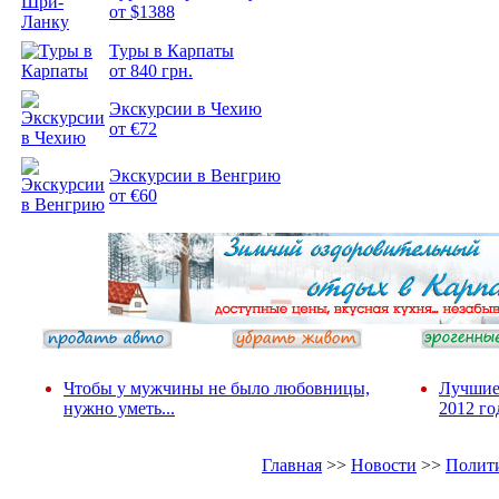
от $1388
Подборка
Туры в Карпаты
фотопозитива 2
от 840 грн.
Экскурсии в Чехию
от €72
Экскурсии в Венгрию
от €60
Чтобы у мужчины не было любовницы,
Лучшие
нужно уметь...
2012 го
Главная
>>
Новости
>>
Полит