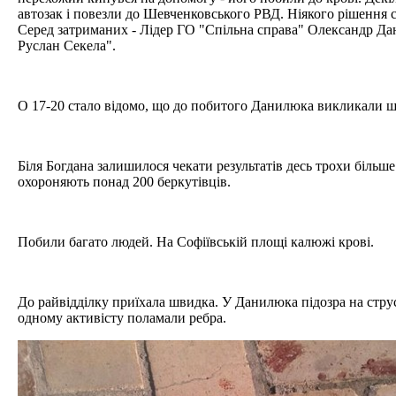
автозак і повезли до Шевченковського РВД. Ніякого рішення 
Серед затриманих - Лідер ГО "Спільна справа" Олександр Да
Руслан Секела".
О 17-20 стало відомо, що до побитого Данилюка викликали 
Біля Богдана залишилося чекати результатів десь трохи більше
охороняють понад 200 беркутівців.
Побили багато людей. На Софіївській площі калюжі крові.
До райвідділку приїхала швидка. У Данилюка підозра на стру
одному активісту поламали ребра.