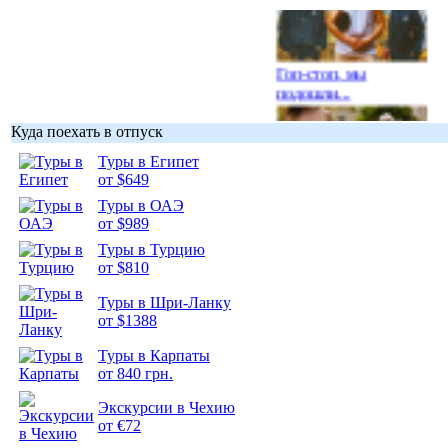
Гоп-стоп, мы
подошли...
Куда поехать в отпуск
Туры в Египет
от $649
Подборка
Туры в ОАЭ
фотопозитива 1
от $989
Туры в Турцию
от $810
Туры в Шри-Ланку
от $1388
Подборка
Туры в Карпаты
фотопозитива 2
от 840 грн.
Экскурсии в Чехию
от €72