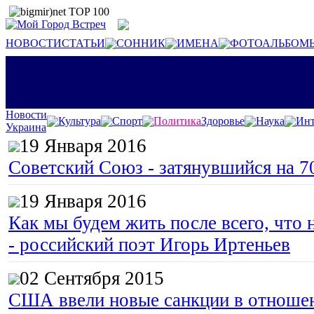
НОВОСТИ
СТАТЬИ
СОННИК
ИМЕНА
ФОТОАЛЬБОМ
Новости
Культура
Спорт
Политика
Здоровье
Наука
Инт
Украина
19 Января 2016
Советский Союз - затянувшийся на 7
19 Января 2016
Как мы будем жить после всего, что 
- российский поэт Игорь Иртеньев
02 Сентября 2015
США ввели новые санкции в отноше