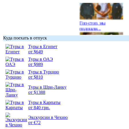
Гоп-стоп, мы
подошли...
Куда поехать в отпуск
Туры в Египет
от $649
Туры в ОАЭ
Подборка
от $989
фотопозитива 1
Туры в Турцию
от $810
Туры в Шри-Ланку
от $1388
Подборка
Туры в Карпаты
фотопозитива 2
от 840 грн.
Экскурсии в Чехию
от €72