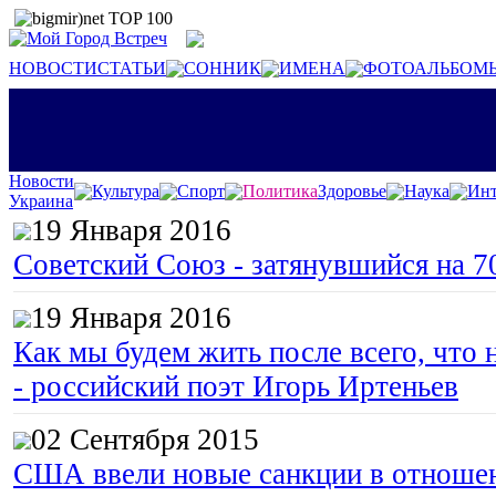
НОВОСТИ
СТАТЬИ
СОННИК
ИМЕНА
ФОТОАЛЬБОМ
Новости
Культура
Спорт
Политика
Здоровье
Наука
Инт
Украина
19 Января 2016
Советский Союз - затянувшийся на 7
19 Января 2016
Как мы будем жить после всего, что 
- российский поэт Игорь Иртеньев
02 Сентября 2015
США ввели новые санкции в отноше