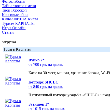
Фотоальбомы
Тайна твоего имени
Твой Гороскоп
Красивые обои
КиноАФИША Киева
Туризм КАРПАТЫ
Игры Онлайн
Статьи
загрузка...
Туры в Карпаты
Вуйко 2*
от 700 грн. на двоих
Кафе на 30 мест, мангал, хранение багажа, Wi-F
Коттедж SHULC
от 840 грн. на двоих
Пятиэтажный коттедж усадьбы «SHULC» находит
Затишок 1*
от 1015 грн. на двоих