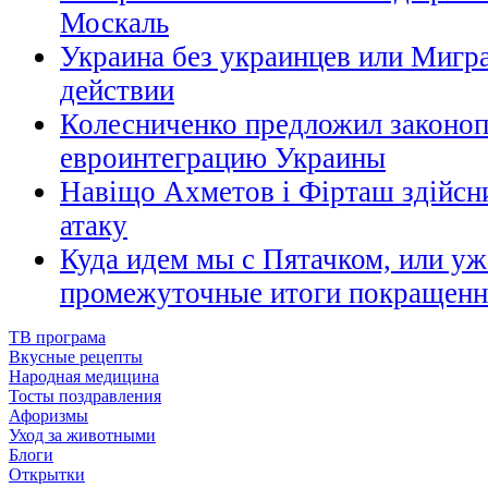
Москаль
Украина без украинцев или Мигра
действии
Колесниченко предложил законо
евроинтеграцию Украины
Навіщо Ахметов і Фірташ здійсн
атаку
Куда идем мы с Пятачком, или у
промежуточные итоги покращенн
ТВ програма
Вкусные рецепты
Народная медицина
Тосты поздравления
Афоризмы
Уход за животными
Блоги
Открытки