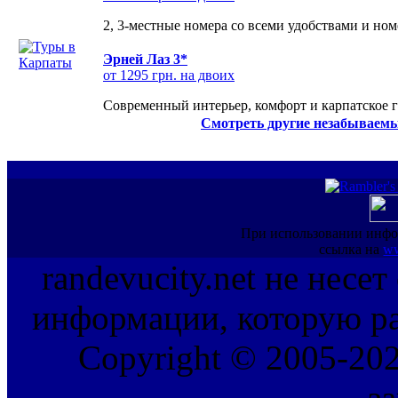
2, 3-местные номера со всеми удобствами и но
Эрней Лаз 3*
от 1295 грн. на двоих
Современный интерьер, комфорт и карпатское г
Смотреть другие незабываемы
При использовании инфо
ссылка на
ww
randevucity.net не несе
информации, которую ра
Copyright © 2005-202
з