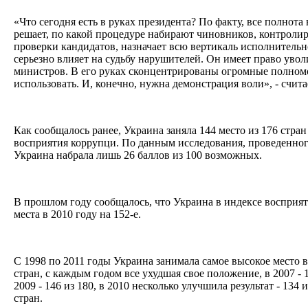
«Что сегодня есть в руках президента? По факту, все полнота
решает, по какой процедуре набирают чиновников, контроли
проверки кандидатов, назначает всю вертикаль исполнительн
серьезно влияет на судьбу нарушителей. Он имеет право увол
министров. В его руках сконцентрированы огромные полномо
использовать. И, конечно, нужна демонстрация воли», - счит
Как сообщалось ранее, Украина заняла 144 место из 176 стран
восприятия коррупци. По данным исследования, проведенного T
Украина набрала лишь 26 баллов из 100 возможных.
В прошлом году сообщалось, что Украина в индексе восприят
места в 2010 году на 152-е.
С 1998 по 2011 годы Украина занимала самое высокое место в 
стран, с каждым годом все ухудшая свое положение, в 2007 - 11
2009 - 146 из 180, в 2010 несколько улучшила результат - 134 и
стран.