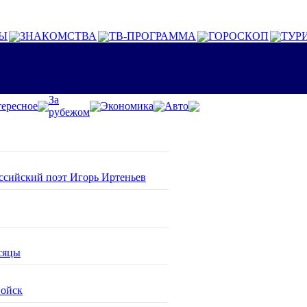
Ы
ЗНАКОМСТВА
ТВ-ПРОГРАММА
ГОРОСКОП
ТУР
За
ересное
Экономика
Авто
рубежом
оссийский поэт Игорь Иртеньев
сяцы
войск