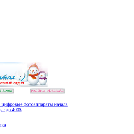
 цифровые фотоаппараты начала
да: до 400$
ика