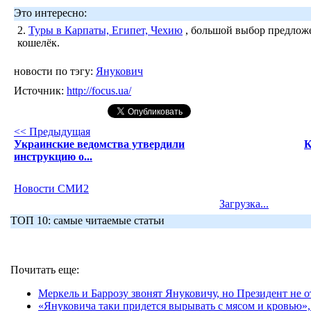
Это интересно:
2.
Туры в Карпаты, Египет, Чехию
, большой выбор предложе
кошелёк.
новости по тэгу:
Янукович
Источник:
http://focus.ua/
<< Предыдущая
Украинские ведомства утвердили
К
инструкцию о...
Новости СМИ2
Загрузка...
ТОП 10: самые читаемые статьи
Почитать еще:
Меркель и Баррозу звонят Януковичу, но Президент не о
«Януковича таки придется вырывать с мясом и кровью», 