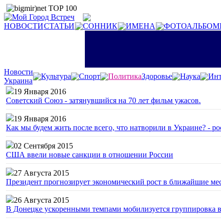
НОВОСТИ
СТАТЬИ
СОННИК
ИМЕНА
ФОТОАЛЬБОМ
Новости
Культура
Спорт
Политика
Здоровье
Наука
Инт
Украина
19 Января 2016
Советский Союз - затянувшийся на 70 лет фильм ужасов.
19 Января 2016
Как мы будем жить после всего, что натворили в Украине? - р
02 Сентября 2015
США ввели новые санкции в отношении России
27 Августа 2015
Президент прогнозирует экономический рост в ближайшие ме
26 Августа 2015
В Донецке ускоренными темпами мобилизуется группировка 