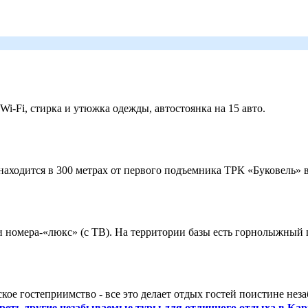
 Wi-Fi, стирка и утюжка одежды, автостоянка на 15 авто.
ходится в 300 метрах от первого подъемника ТРК «Буковель» в
 и номера-«люкс» (с ТВ). На территории базы есть горнолыжный
кое гостеприимство - все это делает отдых гостей поистине нез
реть другие незабываемые туры для отличного отдыха в Кар