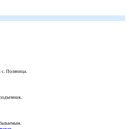
 с. Поляница.
 подъемник.
абываемым.
патах