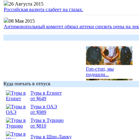
26 Августа 2015
Российская валюта слабеет на глазах.
08 Мая 2015
Антимонопольный комитет обязал аптеки снизить цены на лек
Гоп-стоп, мы
подошли...
Куда поехать в отпуск
Туры в Египет
от $649
Туры в ОАЭ
Подборка
от $989
фотопозитива 1
Туры в Турцию
от $810
Туры в Шри-Ланку