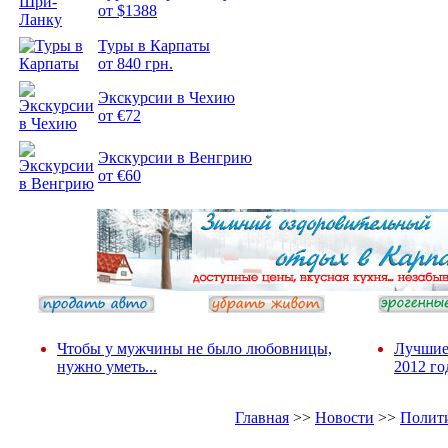
от $1388
Подборка
Туры в Карпаты
фотопозитива 2
от 840 грн.
Экскурсии в Чехию
от €72
Экскурсии в Венгрию
от €60
Чтобы у мужчины не было любовницы,
Лучшие
нужно уметь...
2012 го
Главная
>>
Новости
>>
Полит