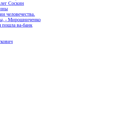
Олег Соскин
аины
ии человечества.
ны, - Мирошниченко
я пошла ва-банк
укович