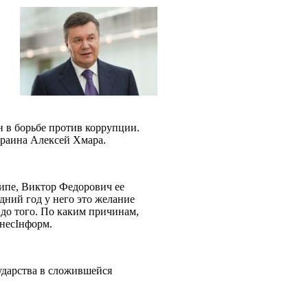
н в борьбе против коррупции.
Украина Алексей Хмара.
ципе, Виктор Федорович ее
едний год у него это желание
не до того. По каким причинам,
знесIнформ.
ударства в сложившейся