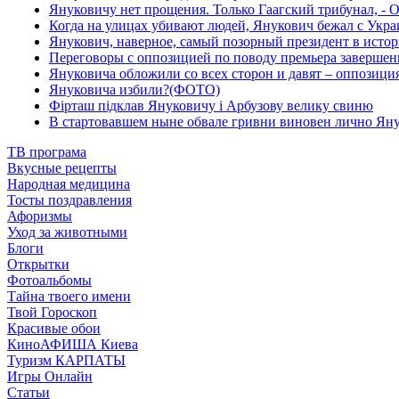
Януковичу нет прощения. Только Гаагский трибунал, - 
Когда на улицах убивают людей, Янукович бежал с Укр
Янукович, наверное, самый позорный президент в истор
Переговоры с оппозицией по поводу премьера заверше
Януковича обложили со всех сторон и давят – оппозици
Януковича избили?(ФОТО)
Фірташ підклав Януковичу і Арбузову велику свиню
В стартовавшем ныне обвале гривни виновен лично Ян
ТВ програма
Вкусные рецепты
Народная медицина
Тосты поздравления
Афоризмы
Уход за животными
Блоги
Открытки
Фотоальбомы
Тайна твоего имени
Твой Гороскоп
Красивые обои
КиноАФИША Киева
Туризм КАРПАТЫ
Игры Онлайн
Статьи