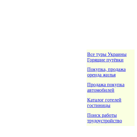
Все туры Украины
Горящие путёвки
Покупка, продажа
оренда жилья
Продажа покупка
автомобилей
Каталог готелей
гостиницы
Поиск работы
трудоустройство