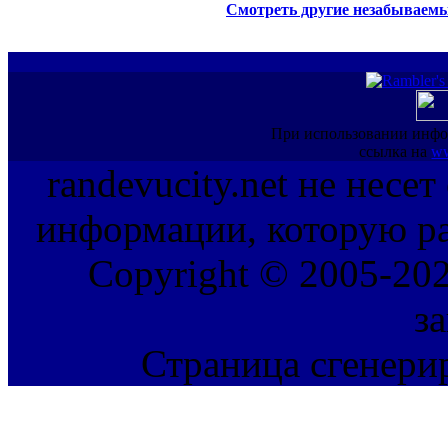
Смотреть другие незабываемы
При использовании инфо
ссылка на
ww
randevucity.net не несе
информации, которую ра
Copyright © 2005-202
з
Страница сгенерир