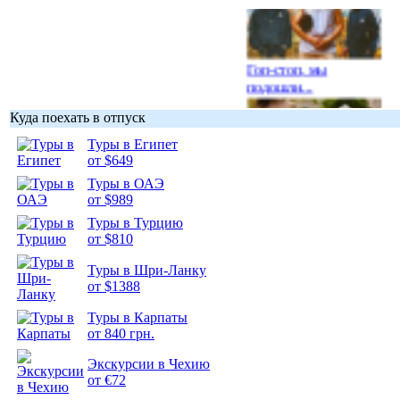
Гоп-стоп, мы
подошли...
Куда поехать в отпуск
Туры в Египет
от $649
Туры в ОАЭ
Подборка
от $989
фотопозитива 1
Туры в Турцию
от $810
Туры в Шри-Ланку
от $1388
Подборка
Туры в Карпаты
фотопозитива 2
от 840 грн.
Экскурсии в Чехию
от €72