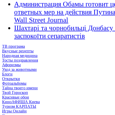
Администрация Обамы готовит ц
ответных мер на действия Путина
Wall Street Journal
Шахтарі та чорнобильці Донбасу
заспокоїти сепаратистів
ТВ програма
Вкусные рецепты
Народная медицина
Тосты поздравления
Афоризмы
Уход за животными
Блоги
Открытки
Фотоальбомы
Тайна твоего имени
Твой Гороскоп
Красивые обои
КиноАФИША Киева
Туризм КАРПАТЫ
Игры Онлайн