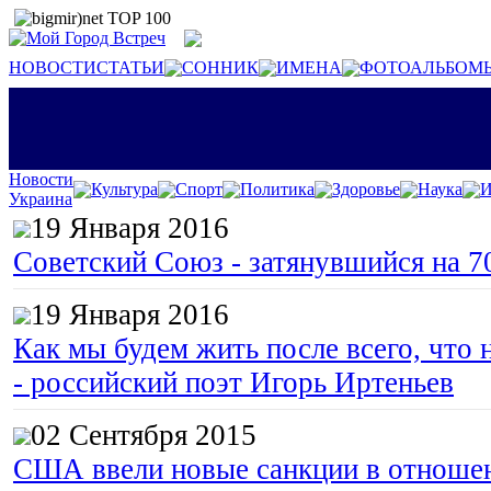
НОВОСТИ
СТАТЬИ
СОННИК
ИМЕНА
ФОТОАЛЬБОМ
Новости
Культура
Спорт
Политика
Здоровье
Наука
И
Украина
19 Января 2016
Советский Союз - затянувшийся на 7
19 Января 2016
Как мы будем жить после всего, что 
- российский поэт Игорь Иртеньев
02 Сентября 2015
США ввели новые санкции в отноше