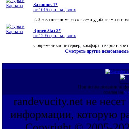
Затишок 1*
от 1015 грн. на двоих
2, 3-местные номера со всеми удобствами и но
Эрней Лаз 3*
от 1295 грн. на двоих
Современный интерьер, комфорт и карпатское г
Смотреть другие незабываемы
При использовании инфо
ссылка на
ww
randevucity.net не несе
информации, которую ра
Copyright © 2005-202