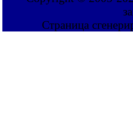
з
Страница сгенерир