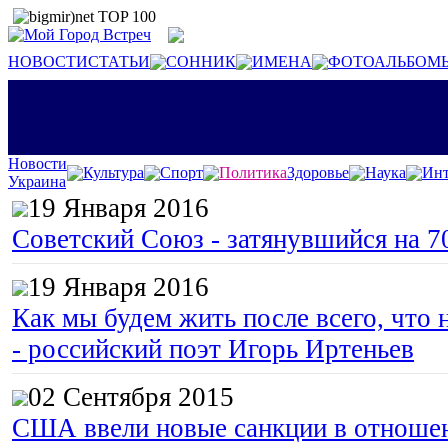
НОВОСТИ
СТАТЬИ
СОННИК
ИМЕНА
ФОТОАЛЬБОМ
Новости
Культура
Спорт
Политика
Здоровье
Наука
Инт
Украина
19 Января 2016
Советский Союз - затянувшийся на 7
19 Января 2016
Как мы будем жить после всего, что 
- российский поэт Игорь Иртеньев
02 Сентября 2015
США ввели новые санкции в отноше