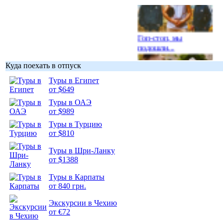
Гоп-стоп, мы
подошли...
Куда поехать в отпуск
Туры в Египет
от $649
Подборка
Туры в ОАЭ
фотопозитива 1
от $989
Туры в Турцию
от $810
Туры в Шри-Ланку
от $1388
Подборка
Туры в Карпаты
фотопозитива 2
от 840 грн.
Экскурсии в Чехию
от €72