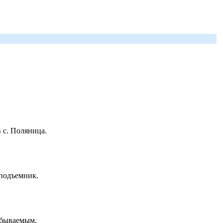
 с. Поляница.
 подъемник.
абываемым.