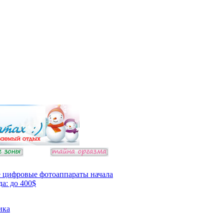
 цифровые фотоаппараты начала
да: до 400$
ика