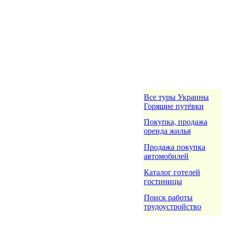
Все туры Украины
Горящие путёвки
Покупка, продажа
оренда жилья
Продажа покупка
автомобилей
Каталог готелей
гостиницы
Поиск работы
трудоустройство