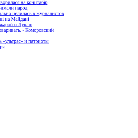
ворилася на концтабір
тримали народ
льно целилась в журналистов
ні на Майдані
ожарой и Лукаш
оваривать, - Коморовский
 «ультрас» и патриоты
ря