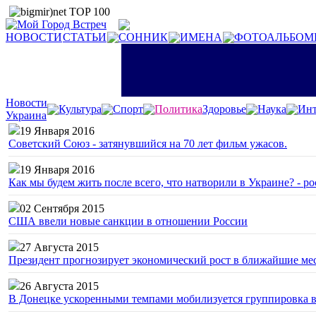
НОВОСТИ
СТАТЬИ
СОННИК
ИМЕНА
ФОТОАЛЬБОМ
Новости
Культура
Спорт
Политика
Здоровье
Наука
Инт
Украина
19 Января 2016
Советский Союз - затянувшийся на 70 лет фильм ужасов.
19 Января 2016
Как мы будем жить после всего, что натворили в Украине? - р
02 Сентября 2015
США ввели новые санкции в отношении России
27 Августа 2015
Президент прогнозирует экономический рост в ближайшие ме
26 Августа 2015
В Донецке ускоренными темпами мобилизуется группировка 