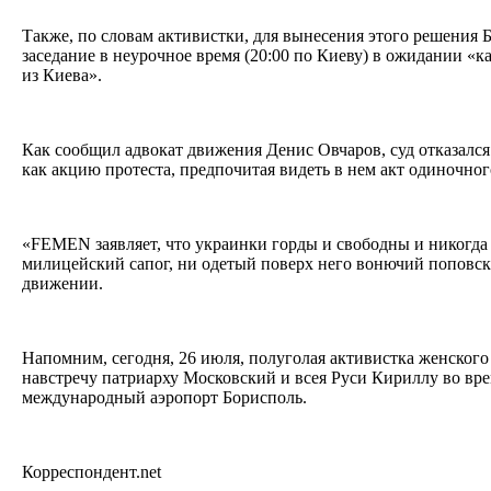
Также, по словам активистки, для вынесения этого решения 
заседание в неурочное время (20:00 по Киеву) в ожидании «к
из Киева».
Как сообщил адвокат движения Денис Овчаров, суд отказалс
как акцию протеста, предпочитая видеть в нем акт одиночно
«FEMEN заявляет, что украинки горды и свободны и никогда 
милицейский сапог, ни одетый поверх него вонючий поповск
движении.
Напомним, сегодня, 26 июля, полуголая активистка женско
навстречу патриарху Московский и всея Руси Кириллу во вре
международный аэропорт Борисполь.
Корреспондент.net