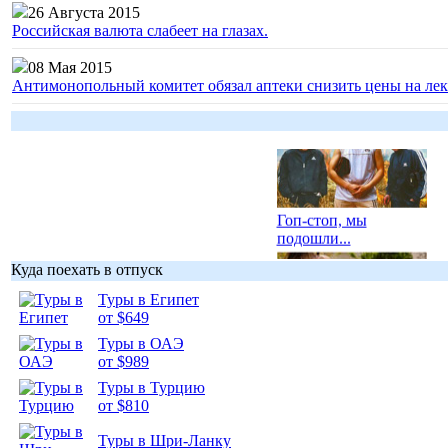
26 Августа 2015
Российская валюта слабеет на глазах.
08 Мая 2015
Антимонопольный комитет обязал аптеки снизить цены на лек
Гоп-стоп, мы
подошли...
Куда поехать в отпуск
Туры в Египет
от $649
Туры в ОАЭ
Подборка
от $989
фотопозитива 1
Туры в Турцию
от $810
Туры в Шри-Ланку