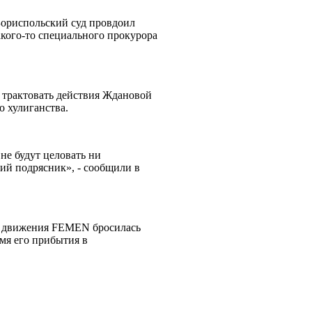
Бориспольский суд провдоил
акого-то специального прокурора
я трактовать действия Ждановой
го хулиганства.
не будут целовать ни
ий подрясник», - сообщили в
го движения FEMEN бросилась
мя его прибытия в