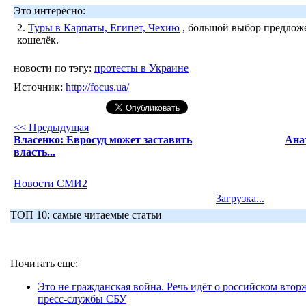
Это интересно:
2.
Туры в Карпаты, Египет, Чехию
, большой выбор предложе
кошелёк.
новости по тэгу:
протесты в Украине
Источник:
http://focus.ua/
<< Предыдущая
Власенко: Евросуд может заставить
Ана
власть...
Новости СМИ2
Загрузка...
ТОП 10: самые читаемые статьи
Почитать еще:
Это не гражданская война. Речь идёт о российском вторж
пресс-службы СБУ