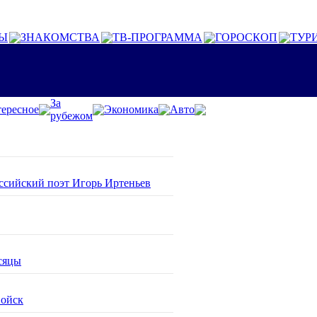
Ы
ЗНАКОМСТВА
ТВ-ПРОГРАММА
ГОРОСКОП
ТУР
За
ересное
Экономика
Авто
рубежом
оссийский поэт Игорь Иртеньев
сяцы
войск