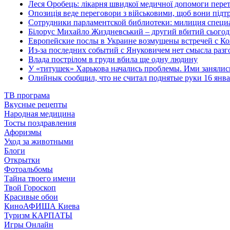
Леся Оробець: лікарня швидкої медичної допомоги перет
Опозиція веде переговори з військовими, щоб вони під
Сотрудники парламентской библиотеки: милиция специа
Білорус Михайло Жиздневський – другий вбитий сьогод
Европейские послы в Украине возмущены встречей с К
Из-за последних событий с Януковичем нет смысла разг
Влада пострілом в груди вбила ще одну людину
У «титушек» Харькова начались проблемы. Ими занялись
Олийнык сообщил, что не считал поднятые руки 16 янва
ТВ програма
Вкусные рецепты
Народная медицина
Тосты поздравления
Афоризмы
Уход за животными
Блоги
Открытки
Фотоальбомы
Тайна твоего имени
Твой Гороскоп
Красивые обои
КиноАФИША Киева
Туризм КАРПАТЫ
Игры Онлайн