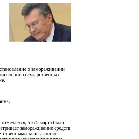
становление о замораживании
присвоении государственных
не.
аина.
 отмечается, что 5 марта было
матривает замораживание средств
етственными за незаконное