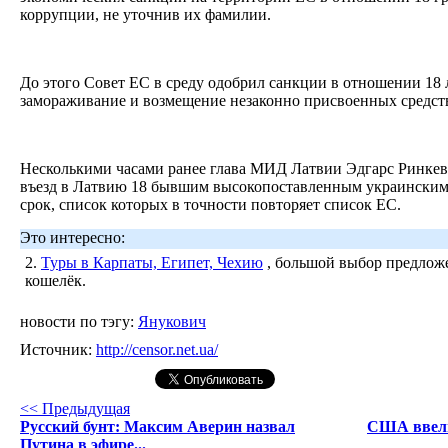
коррупции, не уточнив их фамилии.
До этого Совет ЕС в среду одобрил санкции в отношении 18 
замораживание и возмещение незаконно присвоенных средств
Несколькими часами ранее глава МИД Латвии Эдгарс Ринкеви
въезд в Латвию 18 бывшим высокопоставленным украински
срок, список которых в точности повторяет список ЕС.
Это интересно:
2.
Туры в Карпаты, Египет, Чехию
, большой выбор предложе
кошелёк.
новости по тэгу:
Янукович
Источник:
http://censor.net.ua/
<< Предыдущая
Русский бунт: Максим Аверин назвал
США ввели
Путина в эфире...