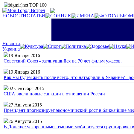
НОВОСТИ
СТАТЬИ
СОННИК
ИМЕНА
ФОТОАЛЬБОМ
Новости
Культура
Спорт
Политика
Здоровье
Наука
И
Украина
19 Января 2016
Советский Союз - затянувшийся на 70 лет фильм ужасов.
19 Января 2016
Как мы будем жить после всего, что натворили в Украине? - р
02 Сентября 2015
США ввели новые санкции в отношении России
27 Августа 2015
Президент прогнозирует экономический рост в ближайшие ме
26 Августа 2015
В Донецке ускоренными темпами мобилизуется группировка 