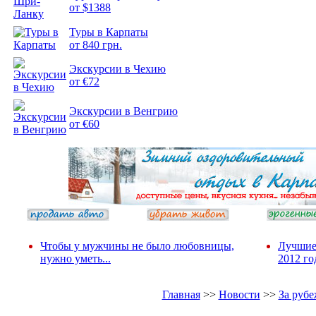
от $1388
Подборка
Туры в Карпаты
фотопозитива 2
от 840 грн.
Экскурсии в Чехию
от €72
Экскурсии в Венгрию
от €60
Чтобы у мужчины не было любовницы,
Лучшие
нужно уметь...
2012 го
Главная
>>
Новости
>>
За руб