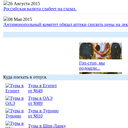
26 Августа 2015
Российская валюта слабеет на глазах.
08 Мая 2015
Антимонопольный комитет обязал аптеки снизить цены на лек
Гоп-стоп, мы
подошли...
Куда поехать в отпуск
Туры в Египет
от $649
Туры в ОАЭ
Подборка
от $989
фотопозитива 1
Туры в Турцию
от $810
Туры в Шри-Ланку