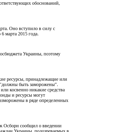
оответствующих обоснований,
рта. Оно вступило в силу с
 6 марта 2015 года.
госбюджета Украины, поэтому
ские ресурсы, принадлежащие или
"должны быть заморожены".
или косвенно никакие средства
фонды и ресурсы могут
 разморожены в ряде определенных
ж Осборн сообщил о введении
раждан Украины, подозреваемых в