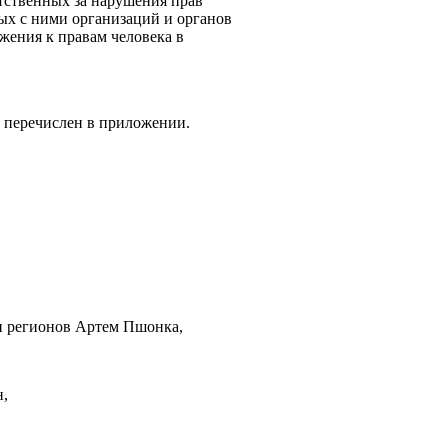
етственных за нарушения прав
ых с ними организаций и органов
жения к правам человека в
 перечислен в приложении.
ии регионов Артем Пшонка,
н,