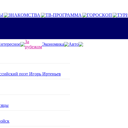
Ы
ЗНАКОМСТВА
ТВ-ПРОГРАММА
ГОРОСКОП
ТУР
За
нтересное
Экономика
Авто
рубежом
оссийский поэт Игорь Иртеньев
сяцы
войск