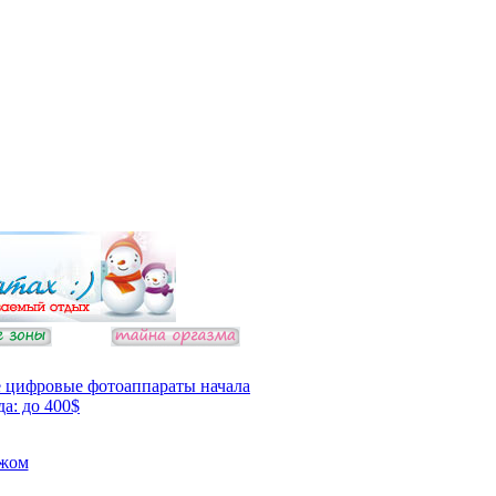
 цифровые фотоаппараты начала
да: до 400$
ежом