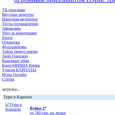
ТВ програма
Вкусные рецепты
Народная медицина
Тосты поздравления
Афоризмы
Уход за животными
Блоги
Открытки
Фотоальбомы
Тайна твоего имени
Твой Гороскоп
Красивые обои
КиноАФИША Киева
Туризм КАРПАТЫ
Игры Онлайн
Статьи
загрузка...
Туры в Карпаты
Вуйко 2*
от 700 грн. на двоих