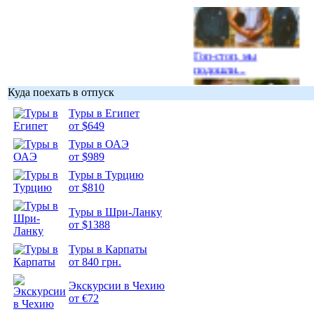
Гоп-стоп, мы
подошли...
Куда поехать в отпуск
Туры в Египет
от $649
Туры в ОАЭ
Подборка
от $989
фотопозитива 1
Туры в Турцию
от $810
Туры в Шри-Ланку
от $1388
Подборка
Туры в Карпаты
фотопозитива 2
от 840 грн.
Экскурсии в Чехию
от €72