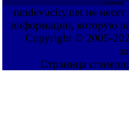
ссылка на
ww
randevucity.net не несе
информации, которую ра
Copyright © 2005-202
з
Страница сгенерир