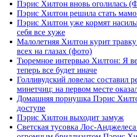
Пэрис Хилтон вновь оголилась 
Пэрис Хилтон решила стать мамо
Пэрис Хилтон уже кормят насильн
себя все хуже
Малолетняя Хилтон курит травку 
всех на глазах (фото)
Тюремное интервью Хилтон: Я вел
теперь все будет иначе
Голливудский ловелас составил 
минетчиц: на первом месте оказа
Домашняя порнушка Пэриc Хилто
доступе
Пэрис Хилтон выходит замуж
Светская тусовка Лос-Анджелеса 
огромным бриллиантом Пэрис Х