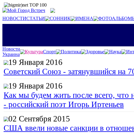
НОВОСТИ
СТАТЬИ
СОННИК
ИМЕНА
ФОТОАЛЬБОМ
Новости
Культура
Спорт
Политика
Здоровье
Наука
Инт
Украина
19 Января 2016
Советский Союз - затянувшийся на 7
19 Января 2016
Как мы будем жить после всего, что 
- российский поэт Игорь Иртеньев
02 Сентября 2015
США ввели новые санкции в отноше