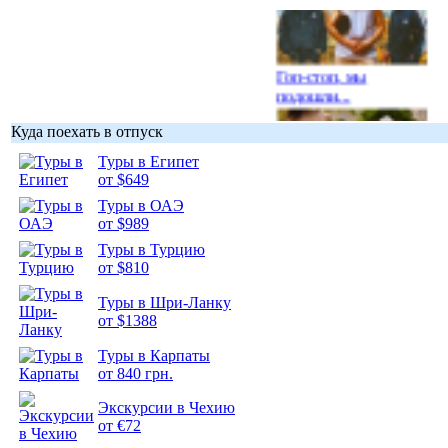
Гоп-стоп, мы
подошли...
Куда поехать в отпуск
Туры в Египет
от $649
Туры в ОАЭ
Подборка
от $989
фотопозитива 1
Туры в Турцию
от $810
Туры в Шри-Ланку
от $1388
Подборка
Туры в Карпаты
фотопозитива 2
от 840 грн.
Экскурсии в Чехию
от €72