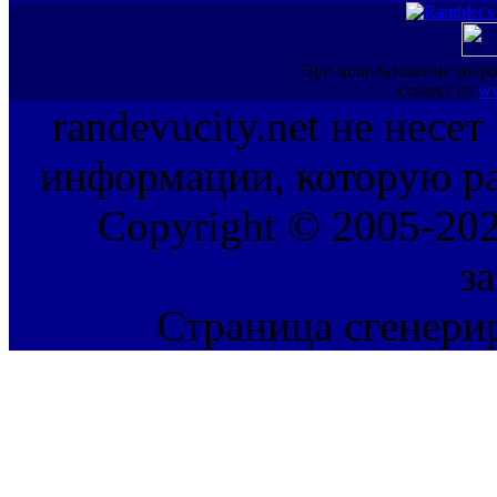
При использовании инфо
ссылка на
ww
randevucity.net не несе
информации, которую ра
Copyright © 2005-202
з
Страница сгенерир