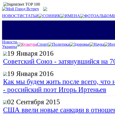
НОВОСТИ
СТАТЬИ
СОННИК
ИМЕНА
ФОТОАЛЬБОМ
Новости
Культура
Спорт
Политика
Здоровье
Наука
Инт
Украина
19 Января 2016
Советский Союз - затянувшийся на 7
19 Января 2016
Как мы будем жить после всего, что 
- российский поэт Игорь Иртеньев
02 Сентября 2015
США ввели новые санкции в отноше