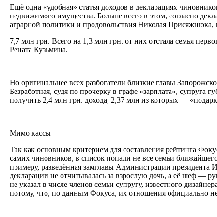
Ещё одна «удобная» статья доходов в декларациях чиновник
недвижимого имущества. Больше всего в этом, согласно декл
аграрной политики и продовольствия Николая Присяжнюка,
7,7 млн грн. Всего на 1,3 млн грн. от них отстала семья перв
Рената Кузьмина.
Но оригинальнее всех разбогатели близкие главы Запорожс
Безработная, судя по прочерку в графе «зарплата», супруга гу
получить 2,4 млн грн. дохода, 2,37 млн из которых — «пода
Мимо кассы
Так как основным критерием для составления рейтинга Фокус
самих чиновников, в список попали не все семьи ближайшег
примеру, разведённая замглавы Администрации президента 
декларации не отчитывалась за взрослую дочь, а её шеф — 
не указал в числе членов семьи супругу, известного дизайнер
потому, что, по данным Фокуса, их отношения официально н