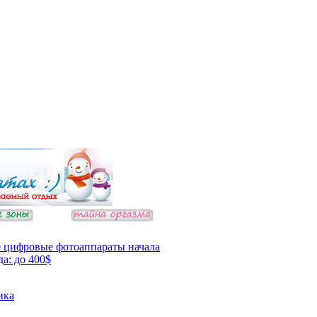
 цифровые фотоаппараты начала
да: до 400$
ика