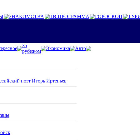
Ы
ЗНАКОМСТВА
ТВ-ПРОГРАММА
ГОРОСКОП
ТУР
За
ересное
Экономика
Авто
рубежом
оссийский поэт Игорь Иртеньев
сяцы
войск