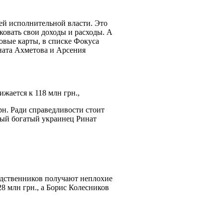
ей исполнительной власти. Это
ковать свои доходы и расходы. А
овые карты, в списке Фокуса
ината Ахметова и Арсения
жается к 118 млн грн.,
рн. Ради справедливости стоит
амый богатый украинец Ринат
родственников получают неплохие
8 млн грн., а Борис Колесников