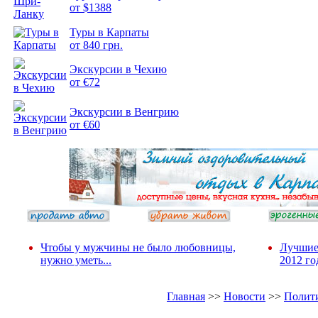
от $1388
Подборка
Туры в Карпаты
фотопозитива 2
от 840 грн.
Экскурсии в Чехию
от €72
Экскурсии в Венгрию
от €60
Чтобы у мужчины не было любовницы,
Лучшие
нужно уметь...
2012 го
Главная
>>
Новости
>>
Полит