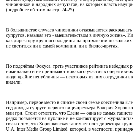
чиновников и народных депутатов, на которых власть имущ
(подробнее об этом на стр. 24-25).
В большинстве случаев чиновники отказываются раскрывать
супругов, называя это «вмешательством в личную жизнь». И
как директору крупного холдинга на протяжении нескольких л
не светиться ни в самой компании, ни в бизнес-кругах.
По подсчётам Фокуса, треть участников рейтинга небедных 
номинально и не принимают никакого участия в оперативном 
люди крайне непубличны — некоторых из них сотрудники вв
видели.
Например, первое место в списке своей семье обеспечила Ел
год доходы супруги первого вице-премьера Валерия Хорошков
млн грн. Стоит отметить, что Елена — одна из самых таинст
редко появляется на публике и не контактирует с журналиста
связи с тем, что Хорошковская занимает пост директора кр
U.A. Inter Mediа Group Limited, которой, в частности, прина