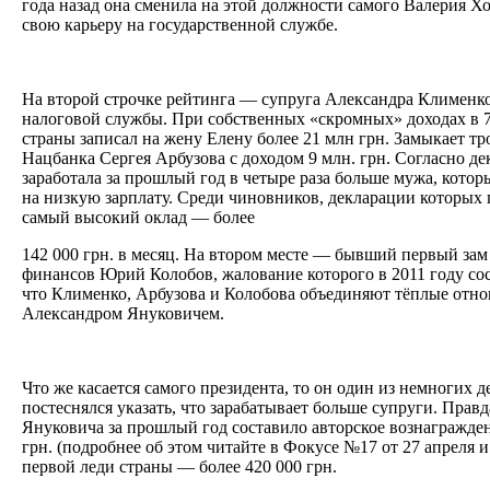
года назад она сменила на этой должности самого Валерия Х
свою карьеру на государственной службе.
На второй строчке рейтинга — супруга Александра Клименко
налоговой службы. При собственных «скромных» доходах в 7
страны записал на жену Елену более 21 млн грн. Замыкает тр
Нацбанка Сергея Арбузова с доходом 9 млн. грн. Согласно д
заработала за прошлый год в четыре раза больше мужа, которы
на низкую зарплату. Среди чиновников, декларации которых 
самый высокий оклад — более
142 000 грн. в месяц. На втором месте — бывший первый за
финансов Юрий Колобов, жалование которого в 2011 году сос
что Клименко, Арбузова и Колобова объединяют тёплые отно
Александром Януковичем.
Что же касается самого президента, то он один из немногих д
постеснялся указать, что зарабатывает больше супруги. Прав
Януковича за прошлый год составило авторское вознагражден
грн. (подробнее об этом читайте в Фокусе №17 от 27 апреля и 
первой леди страны — более 420 000 грн.