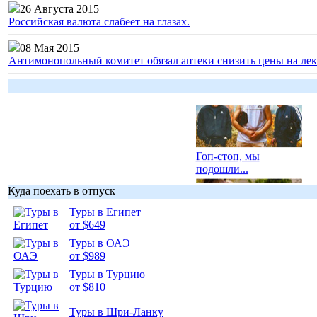
26 Августа 2015
Российская валюта слабеет на глазах.
08 Мая 2015
Антимонопольный комитет обязал аптеки снизить цены на лек
Гоп-стоп, мы
подошли...
Куда поехать в отпуск
Туры в Египет
от $649
Туры в ОАЭ
Подборка
от $989
фотопозитива 1
Туры в Турцию
от $810
Туры в Шри-Ланку