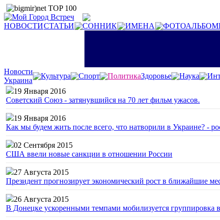
НОВОСТИ
СТАТЬИ
СОННИК
ИМЕНА
ФОТОАЛЬБОМ
Новости
Культура
Спорт
Политика
Здоровье
Наука
Инт
Украина
19 Января 2016
Советский Союз - затянувшийся на 70 лет фильм ужасов.
19 Января 2016
Как мы будем жить после всего, что натворили в Украине? - р
02 Сентября 2015
США ввели новые санкции в отношении России
27 Августа 2015
Президент прогнозирует экономический рост в ближайшие ме
26 Августа 2015
В Донецке ускоренными темпами мобилизуется группировка 