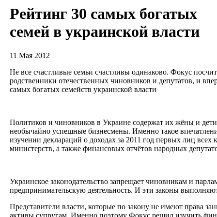
Рейтинг 30 самых богатых
семей в украинской власти
11 Мая 2012
Не все счастливые семьи счастливы одинаково. Фокус посчит
родственники отечественных чиновников и депутатов, и впер
самых богатых семейств украинской власти
Политиков и чиновников в Украине содержат их жёны и дети
необычайно успешные бизнесмены. Именно такое впечатление
изучении деклараций о доходах за 2011 год первых лиц всех
министерств, а также финансовых отчётов народных депутат
Украинское законодательство запрещает чиновникам и парла
предпринимательскую деятельность. И эти законы выполняют
Представители власти, которые по закону не имеют права за
активы супругам. Именно поэтому Фокус решил изучить фин