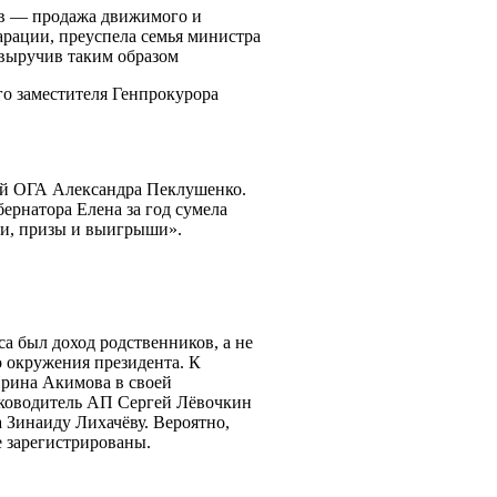
ов — продажа движимого и
арации, преуспела семья министра
 выручив таким образом
ого заместителя Генпрокурора
кой ОГА Александра Пеклушенко.
бернатора Елена за год сумела
рки, призы и выигрыши».
а был доход родственников, а не
о окружения президента. К
Ирина Акимова в своей
руководитель АП Сергей Лёвочкин
а Зинаиду Лихачёву. Вероятно,
е зарегистрированы.