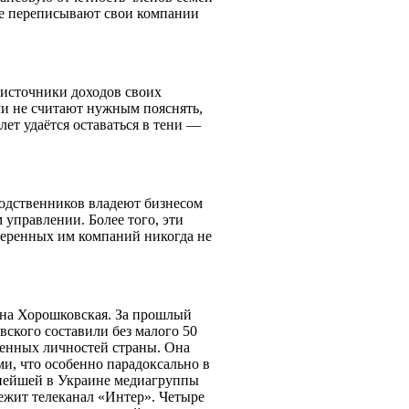
ие переписывают свои компании
 источники доходов своих
ли не считают нужным пояснять,
ет удаётся оставаться в тени —
родственников владеют бизнесом
управлении. Более того, эти
еренных им компаний никогда не
ена Хорошковская. За прошлый
ского составили без малого 50
венных личностей страны. Она
ми, что особенно парадоксально в
упнейшей в Украине медиагруппы
длежит телеканал «Интер». Четыре