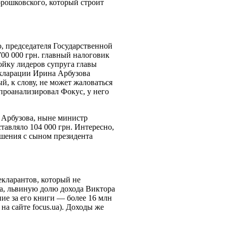
орошковского, который строит
, председателя Государственной
00 000 грн. главный налоговик
ойку лидеров супруга главы
екларации Ирина Арбузова
й, к слову, не может жаловаться
проанализировал Фокус, у него
м Арбузова, ныне министр
тавляло 104 000 грн. Интересно,
шения с сыном президента
екларантов, который не
да, львиную долю дохода Виктора
ие за его книги — более 16 млн
на сайте focus.ua). Доходы же