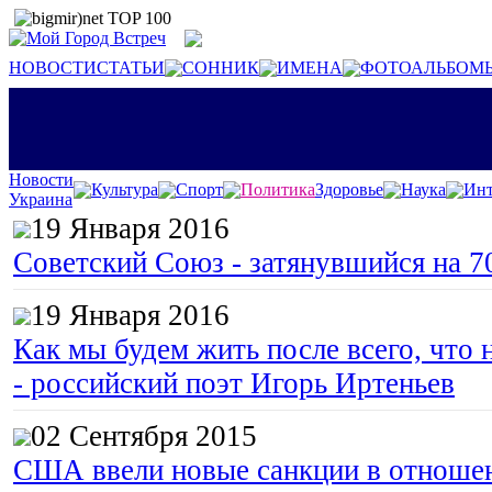
НОВОСТИ
СТАТЬИ
СОННИК
ИМЕНА
ФОТОАЛЬБОМ
Новости
Культура
Спорт
Политика
Здоровье
Наука
Инт
Украина
19 Января 2016
Советский Союз - затянувшийся на 7
19 Января 2016
Как мы будем жить после всего, что 
- российский поэт Игорь Иртеньев
02 Сентября 2015
США ввели новые санкции в отноше