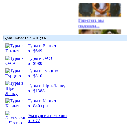
Гоп-стоп, мы
подошли...
Куда поехать в отпуск
Туры в Египет
от $649
Подборка
Туры в ОАЭ
фотопозитива 1
от $989
Туры в Турцию
от $810
Туры в Шри-Ланку
от $1388
Подборка
Туры в Карпаты
фотопозитива 2
от 840 грн.
Экскурсии в Чехию
от €72