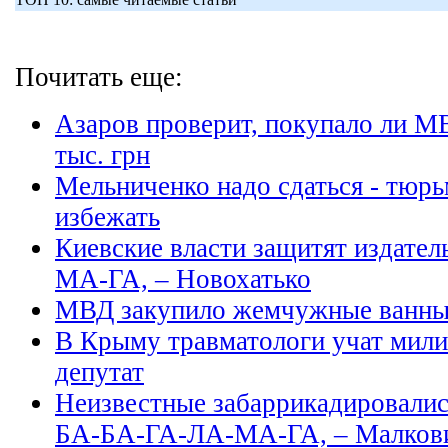
Почитать еще:
Азаров проверит, покупало ли М
тыс. грн
Мельниченко надо сдаться - тюр
избежать
Киевские власти защитят издате
МА-ГА, – Новохатько
МВД закупило жемчужные ванны 
В Крыму травматологи учат мили
депутат
Неизвестные забаррикадировались
БА-БА-ГА-ЛА-МА-ГА, – Малков