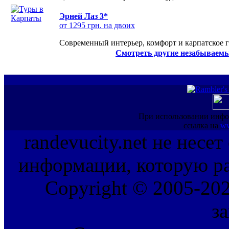
Эрней Лаз 3*
от 1295 грн. на двоих
Современный интерьер, комфорт и карпатское г
Смотреть другие незабываемы
При использовании инфо
ссылка на
ww
randevucity.net не несе
информации, которую ра
Copyright © 2005-202
з