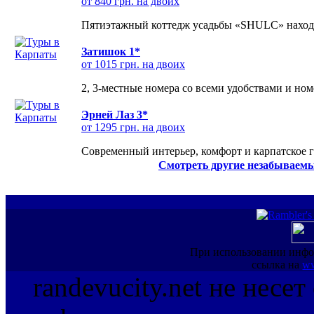
от 840 грн. на двоих
Пятиэтажный коттедж усадьбы «SHULC» находит
Затишок 1*
от 1015 грн. на двоих
2, 3-местные номера со всеми удобствами и но
Эрней Лаз 3*
от 1295 грн. на двоих
Современный интерьер, комфорт и карпатское г
Смотреть другие незабываемы
При использовании инфо
ссылка на
ww
randevucity.net не несе