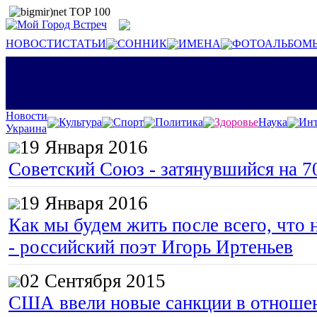
НОВОСТИ
СТАТЬИ
СОННИК
ИМЕНА
ФОТОАЛЬБОМ
Новости
Культура
Спорт
Политика
Здоровье
Наука
Инт
Украина
19 Января 2016
Советский Союз - затянувшийся на 7
19 Января 2016
Как мы будем жить после всего, что 
- российский поэт Игорь Иртеньев
02 Сентября 2015
США ввели новые санкции в отноше