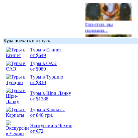
Гоп-стоп, мы
подошли...
Куда поехать в отпуск
Туры в Египет
от $649
Туры в ОАЭ
Подборка
от $989
фотопозитива 1
Туры в Турцию
от $810
Туры в Шри-Ланку
от $1388
Подборка
Туры в Карпаты
фотопозитива 2
от 840 грн.
Экскурсии в Чехию
от €72