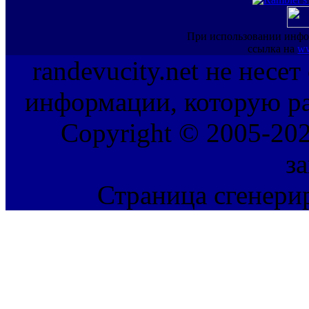
При использовании инфо
ссылка на
ww
randevucity.net не несе
информации, которую ра
Copyright © 2005-202
з
Страница сгенерир