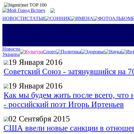
НОВОСТИ
СТАТЬИ
СОННИК
ИМЕНА
ФОТОАЛЬБОМ
Новости
Культура
Спорт
Политика
Здоровье
Наука
Инт
Украина
19 Января 2016
Советский Союз - затянувшийся на 7
19 Января 2016
Как мы будем жить после всего, что 
- российский поэт Игорь Иртеньев
02 Сентября 2015
США ввели новые санкции в отноше