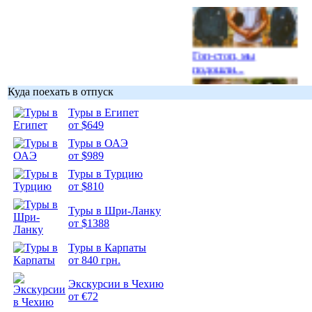
Гоп-стоп, мы
подошли...
Куда поехать в отпуск
Туры в Египет
от $649
Туры в ОАЭ
Подборка
от $989
фотопозитива 1
Туры в Турцию
от $810
Туры в Шри-Ланку
от $1388
Подборка
Туры в Карпаты
фотопозитива 2
от 840 грн.
Экскурсии в Чехию
от €72