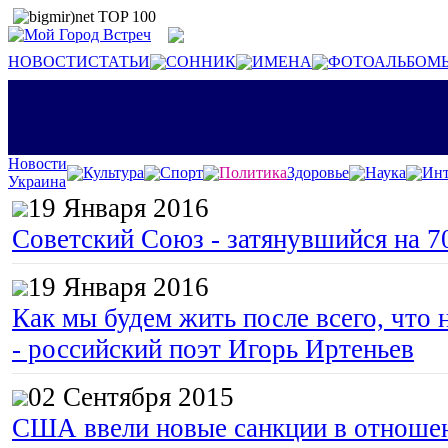
НОВОСТИ
СТАТЬИ
СОННИК
ИМЕНА
ФОТОАЛЬБОМ
Новости
Культура
Спорт
Политика
Здоровье
Наука
Инт
Украина
19 Января 2016
Советский Союз - затянувшийся на 7
19 Января 2016
Как мы будем жить после всего, что 
- российский поэт Игорь Иртеньев
02 Сентября 2015
США ввели новые санкции в отноше