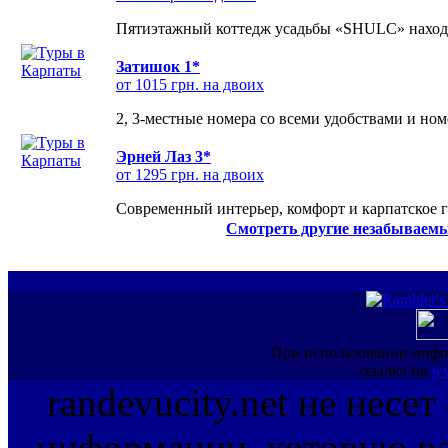
Пятиэтажный коттедж усадьбы «SHULC» находит
Затишок 1*
от 1015 грн. на двоих
2, 3-местные номера со всеми удобствами и но
Эрней Лаз 3*
от 1295 грн. на двоих
Современный интерьер, комфорт и карпатское г
Смотреть другие незабываемы
При использовании инфо
ссылка на
ww
randevucity.net не несе
информации, которую ра