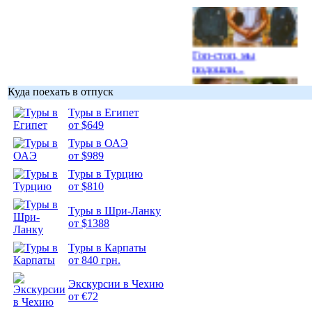
Гоп-стоп, мы
подошли...
Куда поехать в отпуск
Туры в Египет
от $649
Туры в ОАЭ
Подборка
от $989
фотопозитива 1
Туры в Турцию
от $810
Туры в Шри-Ланку
от $1388
Подборка
Туры в Карпаты
фотопозитива 2
от 840 грн.
Экскурсии в Чехию
от €72