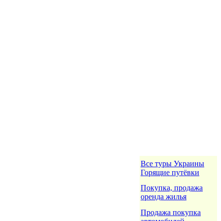
Все туры Украины
Горящие путёвки
Покупка, продажа
оренда жилья
Продажа покупка