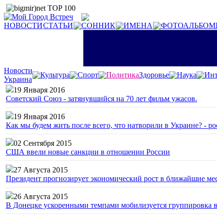
НОВОСТИ
СТАТЬИ
СОННИК
ИМЕНА
ФОТОАЛЬБОМ
Новости
Культура
Спорт
Политика
Здоровье
Наука
Инт
Украина
19 Января 2016
Советский Союз - затянувшийся на 70 лет фильм ужасов.
19 Января 2016
Как мы будем жить после всего, что натворили в Украине? - р
02 Сентября 2015
США ввели новые санкции в отношении России
27 Августа 2015
Президент прогнозирует экономический рост в ближайшие ме
26 Августа 2015
В Донецке ускоренными темпами мобилизуется группировка 