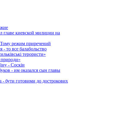
ужие
ил главе киевской милиции на
і. Тому режим приречений
 - то все балабольство
сильківські терористи»
 природи»
йну - Соскін
уков - им оказался сын главы
 - бути готовими до дострокових