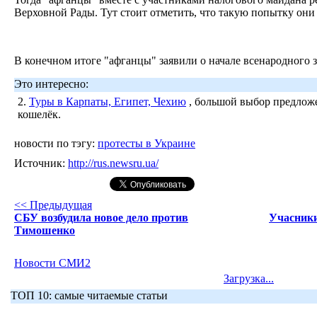
Верховной Рады. Тут стоит отметить, что такую попытку он
В конечном итоге "афганцы" заявили о начале всенародного з
Это интересно:
2.
Туры в Карпаты, Египет, Чехию
, большой выбор предложе
кошелёк.
новости по тэгу:
протесты в Украине
Источник:
http://rus.newsru.ua/
<< Предыдущая
СБУ возбудила новое дело против
Учасник
Тимошенко
Новости СМИ2
Загрузка...
ТОП 10: самые читаемые статьи