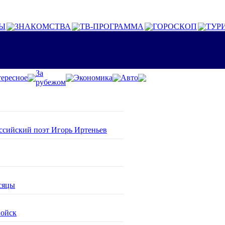
Ы
ЗНАКОМСТВА
ТВ-ПРОГРАММА
ГОРОСКОП
ТУР
За
ересное
Экономика
Авто
рубежом
оссийский поэт Игорь Иртеньев
сяцы
войск