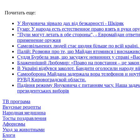
Почитать еще:
У Януковича зірвало дах від безкарності - Шкіряк
Гузар: У народа есть естественное право взять в руки ор
"Пули могут летать в обе стороны", - Евромайдан ответ
применение оружия
Самозвільнених людей стає щодня більше по всій країн
Палій: Розмови про те, що Майдан втомився і виснажився
Суддя Бурбела знав, що засуджує невинних у справі «Ва
Блаженніший Любомир: «Право на повстання – це закон
В Україні відбувся заколот. Бандити оголосили народу ві
Самооборона Майдана задержала вора телефонов и ноутб
РУВД Кировоградской области.
Падіння режиму Януковича є питанням часу. Наша задача
президентських виборів
ТВ програма
Вкусные рецепты
Народная медицина
Тосты поздравления
Афоризмы
Уход за животными
Блоги