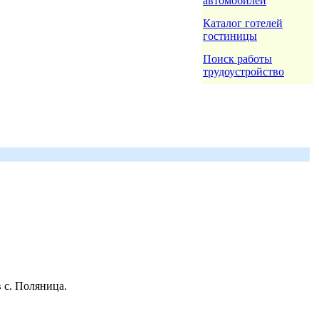
автомобилей
Каталог готелей
гостиницы
Поиск работы
трудоустройство
 с. Поляница.