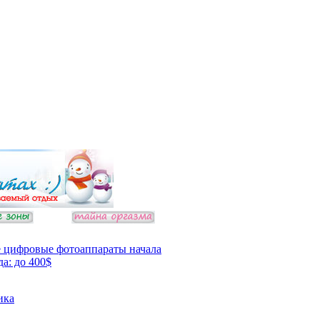
 цифровые фотоаппараты начала
да: до 400$
ика