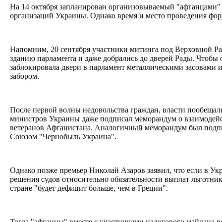
На 14 октября запланирован организовываемый "афганцами
организаций Украины. Однако время и место проведения фору
Напомним, 20 сентября участники митинга под Верховной Ра
зданию парламента и даже добрались до дверей Рады. Чтобы
заблокировала двери в парламент металлическими засовами 
забором.
После первой волны недовольства граждан, власти пообещал
министров Украины даже подписал меморандум о взаимодейс
ветеранов Афганистана. Аналогичный меморандум был подп
Союзом "Чернобыль Украина".
Однако позже премьер Николай Азаров заявил, что если в Ук
решения судов относительно обязательности выплат льготни
стране "будет дефицит больше, чем в Греции".
Тогда "афганцы" вместе с участниками налогового майдана р