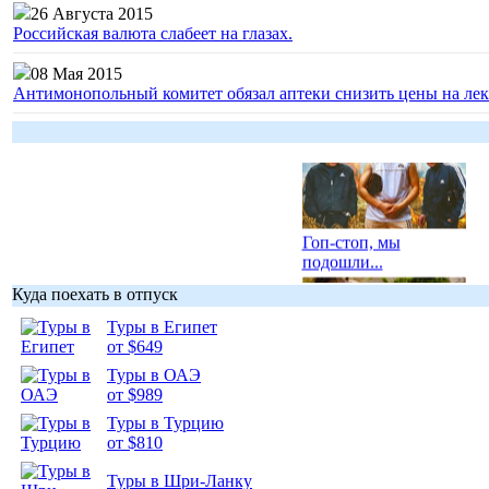
26 Августа 2015
Российская валюта слабеет на глазах.
08 Мая 2015
Антимонопольный комитет обязал аптеки снизить цены на лек
Гоп-стоп, мы
подошли...
Куда поехать в отпуск
Туры в Египет
от $649
Туры в ОАЭ
Подборка
от $989
фотопозитива 1
Туры в Турцию
от $810
Туры в Шри-Ланку