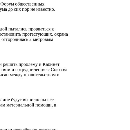
" Форум общественных
ма до сих пор не известно.
дой пытались прорваться к
 остановить протестующих, охрана
и отгородилась 2-метровым
и решить проблему и Кабинет
твии и сотрудничестве с Союзом
исан между правительством и
раине будут выполнены все
кам материальной помощи, в
ешили потребовать отставки