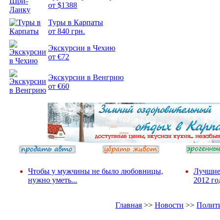
от $1388
Подборка
Туры в Карпаты
фотопозитива 2
от 840 грн.
Экскурсии в Чехию
от €72
Экскурсии в Венгрию
от €60
Чтобы у мужчины не было любовницы,
Лучшие
нужно уметь...
2012 го
Главная
>>
Новости
>>
Полит