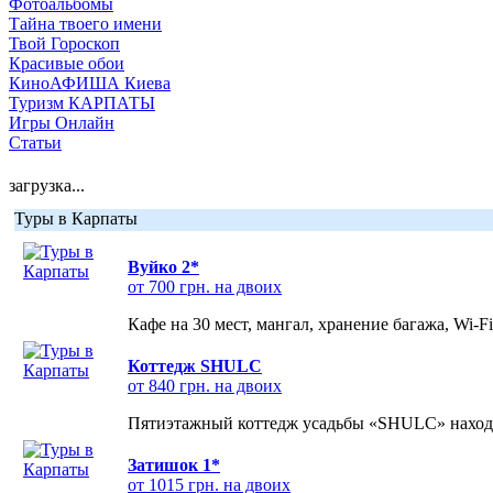
Фотоальбомы
Тайна твоего имени
Твой Гороскоп
Красивые обои
КиноАФИША Киева
Туризм КАРПАТЫ
Игры Онлайн
Статьи
загрузка...
Туры в Карпаты
Вуйко 2*
от 700 грн. на двоих
Кафе на 30 мест, мангал, хранение багажа, Wi-F
Коттедж SHULC
от 840 грн. на двоих
Пятиэтажный коттедж усадьбы «SHULC» находит
Затишок 1*
от 1015 грн. на двоих