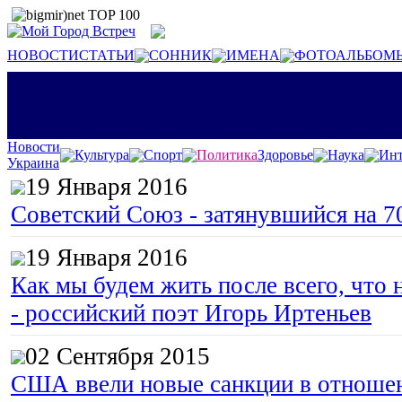
НОВОСТИ
СТАТЬИ
СОННИК
ИМЕНА
ФОТОАЛЬБОМ
Новости
Культура
Спорт
Политика
Здоровье
Наука
Инт
Украина
19 Января 2016
Советский Союз - затянувшийся на 7
19 Января 2016
Как мы будем жить после всего, что 
- российский поэт Игорь Иртеньев
02 Сентября 2015
США ввели новые санкции в отноше