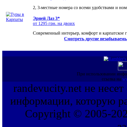
2, 3-местные номера со всеми удобствами и но
Эрней Лаз 3*
от 1295 грн. на двоих
Современный интерьер, комфорт и карпатское г
Смотреть другие незабываемы
При использовании инфо
ссылка на
ww
randevucity.net не несе
информации, которую ра
Copyright © 2005-202
з