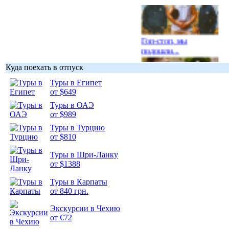
Гоп-стоп, мы
подошли...
Куда поехать в отпуск
Туры в Египет
от $649
Туры в ОАЭ
Подборка
от $989
фотопозитива 1
Туры в Турцию
от $810
Туры в Шри-Ланку
от $1388
Подборка
Туры в Карпаты
фотопозитива 2
от 840 грн.
Экскурсии в Чехию
от €72