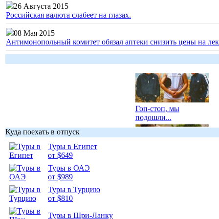
26 Августа 2015
Российская валюта слабеет на глазах.
08 Мая 2015
Антимонопольный комитет обязал аптеки снизить цены на лек
Гоп-стоп, мы
подошли...
Куда поехать в отпуск
Туры в Египет
от $649
Туры в ОАЭ
Подборка
от $989
фотопозитива 1
Туры в Турцию
от $810
Туры в Шри-Ланку