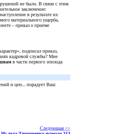
рушений не было. В связи с этим
инительное заключение:
наступление в результате их
мого материального ущерба,
инете – приказ о приеме
характер», подписал приказ,
ниях кадровой службы? Мне
швам
в части первого эпизода
ний и цен... порадует Ваш
Следующая >>
 Из дела Тимошенко исчезло 213