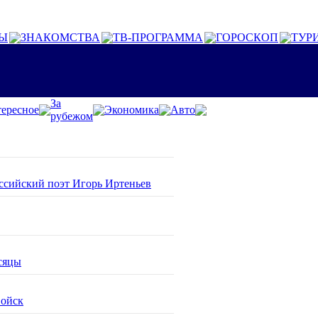
Ы
ЗНАКОМСТВА
ТВ-ПРОГРАММА
ГОРОСКОП
ТУР
За
ересное
Экономика
Авто
рубежом
оссийский поэт Игорь Иртеньев
сяцы
войск