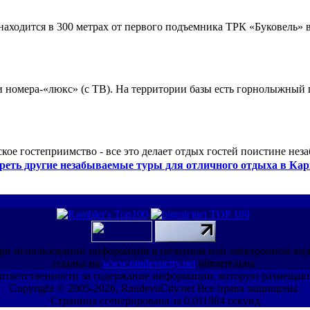
ходится в 300 метрах от первого подъемника ТРК «Буковель» в
 и номера-«люкс» (с ТВ). На территории базы есть горнолыжный
кое гостеприимство - все это делает отдых гостей поистине нез
реть другие незабываемые туры для отличного отдыха в Кар
ри использовании информации в печатном или электронном ви
ссылка на
www.randevucity.net
обязательна
ет ответственности за содержание информации, которую размещаю
Copyright © 2005-2026, RandevuCity.net Все права защищены.
Страница сгенерирована за 0.011984 секунд