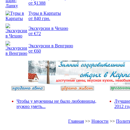
от $1388
Подборка
Туры в Карпаты
фотопозитива 2
от 840 грн.
Экскурсии в Чехию
от €72
Экскурсии в Венгрию
от €60
Чтобы у мужчины не было любовницы,
Лучшие
нужно уметь...
2012 го
Главная
>>
Новости
>>
Полит