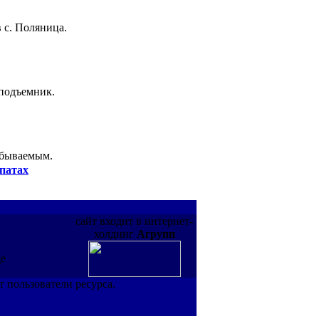
 с. Поляница.
 подъемник.
абываемым.
патах
сайт входит в интернет-
холдинг
Агрупп
де
т пользователи ресурса.