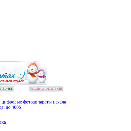
 цифровые фотоаппараты начала
да: до 400$
ика