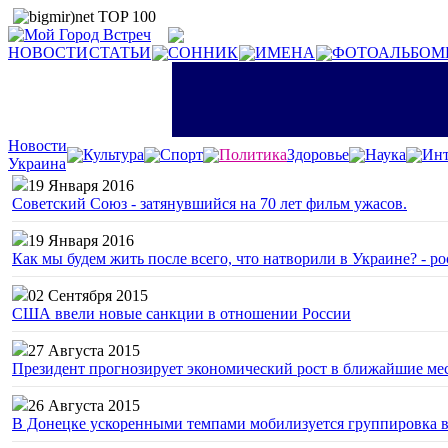
НОВОСТИ
СТАТЬИ
СОННИК
ИМЕНА
ФОТОАЛЬБОМ
Новости
Культура
Спорт
Политика
Здоровье
Наука
Инт
Украина
19 Января 2016
Советский Союз - затянувшийся на 70 лет фильм ужасов.
19 Января 2016
Как мы будем жить после всего, что натворили в Украине? - р
02 Сентября 2015
США ввели новые санкции в отношении России
27 Августа 2015
Президент прогнозирует экономический рост в ближайшие ме
26 Августа 2015
В Донецке ускоренными темпами мобилизуется группировка 