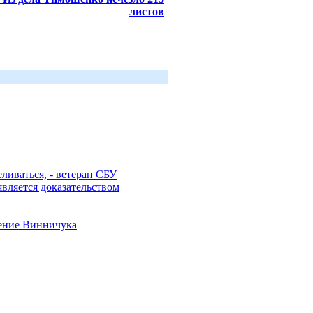
листов
ливаться, - ветеран СБУ
является доказательством
рение Винничука