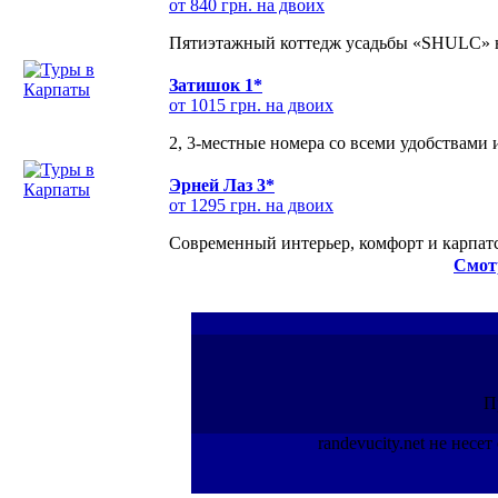
от 840 грн. на двоих
Пятиэтажный коттедж усадьбы «SHULC» на
Затишок 1*
от 1015 грн. на двоих
2, 3-местные номера со всеми удобствами
Эрней Лаз 3*
от 1295 грн. на двоих
Современный интерьер, комфорт и карпатс
Смот
П
randevucity.net не нес