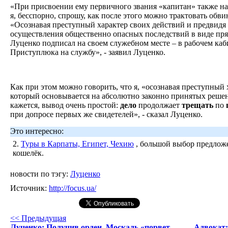
«При присвоении ему первичного звания «капитан» также на
я, бесспорно, спрошу, как после этого можно трактовать обв
«Осознавая преступный характер своих действий и предвидя 
осуществления общественно опасных последствий в виде пря
Луценко подписал на своем служебном месте – в рабочем каб
Приступлюка на службу», - заявил Луценко.
Как при этом можно говорить, что я, «осознавая преступный 
который основывается на абсолютно законно принятых реше
кажется, вывод очень простой:
дело
продолжает
трещать
по
при допросе первых же свидетелей», - сказал Луценко.
Это интересно:
2.
Туры в Карпаты, Египет, Чехию
, большой выбор предложе
кошелёк.
новости по тэгу:
Луценко
Источник:
http://focus.ua/
<< Предыдущая
Луценко: Получив орден, Москаль «порвет
Адвокат: