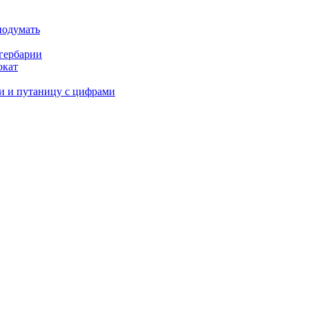
подумать
гербарии
окат
и и путаницу с цифрами