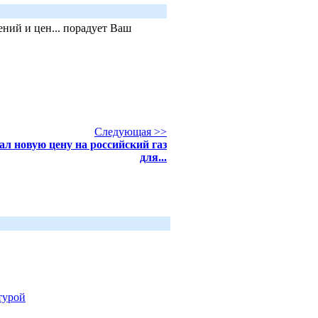
ний и цен... порадует Ваш
Следующая >>
ал новую цену на российский газ
для...
турой