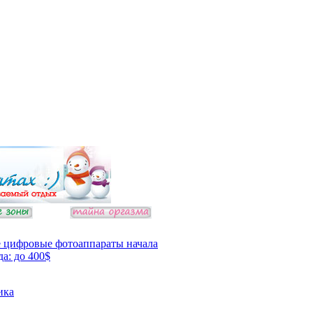
 цифровые фотоаппараты начала
да: до 400$
ика