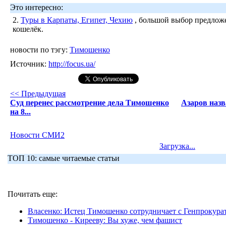
Это интересно:
2.
Туры в Карпаты, Египет, Чехию
, большой выбор предложе
кошелёк.
новости по тэгу:
Тимошенко
Источник:
http://focus.ua/
<< Предыдущая
Суд перенес рассмотрение дела Тимошенко
Азаров назв
на 8...
Новости СМИ2
Загрузка...
ТОП 10: самые читаемые статьи
Почитать еще:
Власенко: Истец Тимошенко сотрудничает с Генпрокура
Тимошенко - Кирееву: Вы хуже, чем фашист