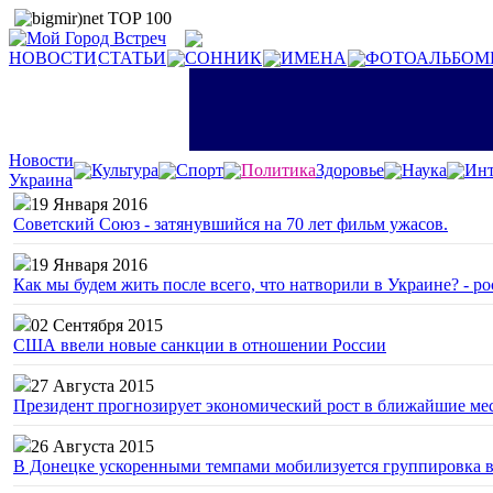
НОВОСТИ
СТАТЬИ
СОННИК
ИМЕНА
ФОТОАЛЬБОМ
Новости
Культура
Спорт
Политика
Здоровье
Наука
Инт
Украина
19 Января 2016
Советский Союз - затянувшийся на 70 лет фильм ужасов.
19 Января 2016
Как мы будем жить после всего, что натворили в Украине? - р
02 Сентября 2015
США ввели новые санкции в отношении России
27 Августа 2015
Президент прогнозирует экономический рост в ближайшие ме
26 Августа 2015
В Донецке ускоренными темпами мобилизуется группировка 