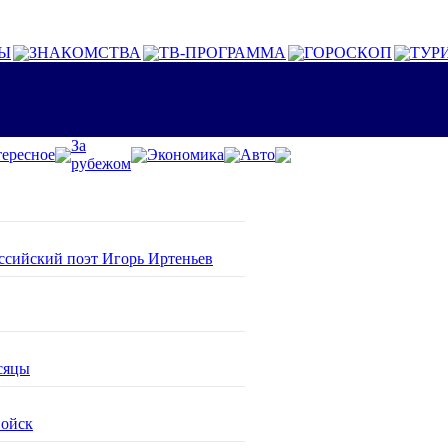
Ы
ЗНАКОМСТВА
ТВ-ПРОГРАММА
ГОРОСКОП
ТУР
За
ересное
Экономика
Авто
рубежом
оссийский поэт Игорь Иртеньев
сяцы
войск