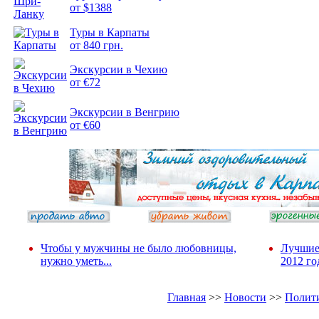
Подборка
от $1388
фотопозитива 1
Туры в Карпаты
от 840 грн.
Экскурсии в Чехию
от €72
Подборка
фотопозитива 2
Экскурсии в Венгрию
от €60
Чтобы у мужчины не было любовницы,
Лучшие
нужно уметь...
2012 го
Главная
>>
Новости
>>
Полит