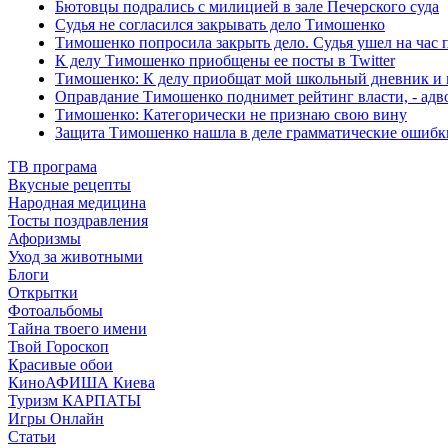
Бютовцы подрались с милицией в зале Печерского суда
Судья не согласился закрывать дело Тимошенко
Тимошенко попросила закрыть дело. Судья ушел на час 
К делу Тимошенко приобщены ее посты в Twitter
Тимошенко: К делу приобщат мой школьный дневник и 
Оправдание Тимошенко поднимет рейтинг власти, - адв
Тимошенко: Категорически не признаю свою вину
Защита Тимошенко нашла в деле грамматические ошибк
ТВ програма
Вкусные рецепты
Народная медицина
Тосты поздравления
Афоризмы
Уход за животными
Блоги
Открытки
Фотоальбомы
Тайна твоего имени
Твой Гороскоп
Красивые обои
КиноАФИША Киева
Туризм КАРПАТЫ
Игры Онлайн
Статьи