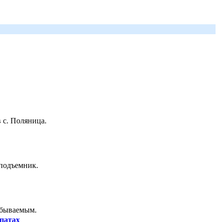
 с. Поляница.
 подъемник.
абываемым.
патах