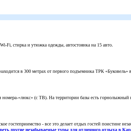
 Wi-Fi, стирка и утюжка одежды, автостоянка на 15 авто.
ходится в 300 метрах от первого подъемника ТРК «Буковель» в
 и номера-«люкс» (с ТВ). На территории базы есть горнолыжный
кое гостеприимство - все это делает отдых гостей поистине нез
реть другие незабываемые туры для отличного отдыха в Кар