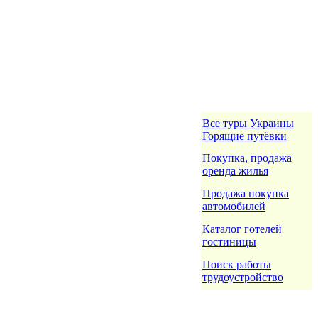
Все туры Украины
Горящие путёвки
Покупка, продажа
оренда жилья
Продажа покупка
автомобилей
Каталог готелей
гостиницы
Поиск работы
трудоустройство