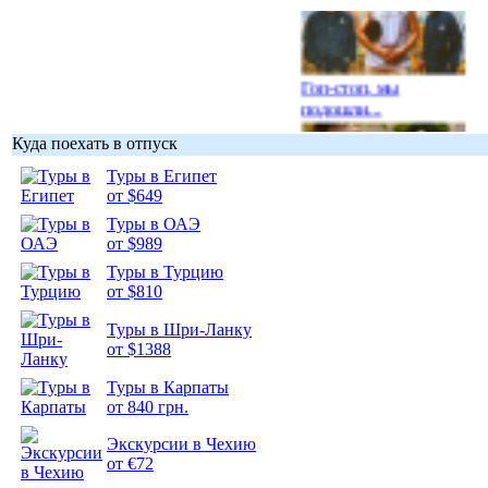
Гоп-стоп, мы
подошли...
Куда поехать в отпуск
Туры в Египет
от $649
Туры в ОАЭ
Подборка
от $989
фотопозитива 1
Туры в Турцию
от $810
Туры в Шри-Ланку
от $1388
Подборка
Туры в Карпаты
фотопозитива 2
от 840 грн.
Экскурсии в Чехию
от €72