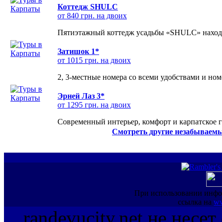
Коттедж SHULC
от 840 грн. на двоих
Пятиэтажный коттедж усадьбы «SHULC» находит
Затишок 1*
от 1015 грн. на двоих
2, 3-местные номера со всеми удобствами и но
Эрней Лаз 3*
от 1295 грн. на двоих
Современный интерьер, комфорт и карпатское г
Смотреть другие незабываемы
При использовании инфо
ссылка на
ww
randevucity.net не несе