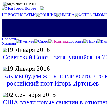
НОВОСТИ
СТАТЬИ
СОННИК
ИМЕНА
ФОТОАЛЬБОМ
Новости
Культура
Спорт
Политика
Здоровье
Наука
Инт
Украина
19 Января 2016
Советский Союз - затянувшийся на 7
19 Января 2016
Как мы будем жить после всего, что 
- российский поэт Игорь Иртеньев
02 Сентября 2015
США ввели новые санкции в отноше