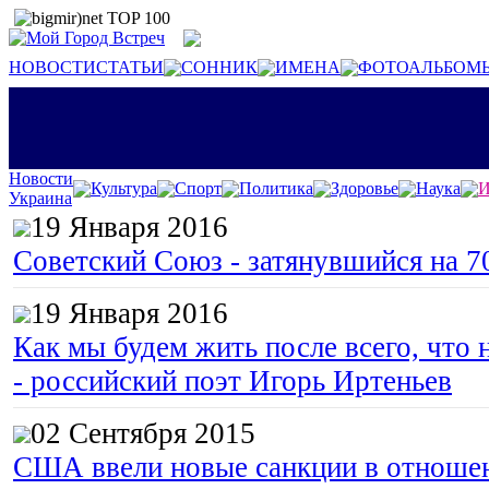
НОВОСТИ
СТАТЬИ
СОННИК
ИМЕНА
ФОТОАЛЬБОМ
Новости
Культура
Спорт
Политика
Здоровье
Наука
И
Украина
19 Января 2016
Советский Союз - затянувшийся на 7
19 Января 2016
Как мы будем жить после всего, что 
- российский поэт Игорь Иртеньев
02 Сентября 2015
США ввели новые санкции в отноше