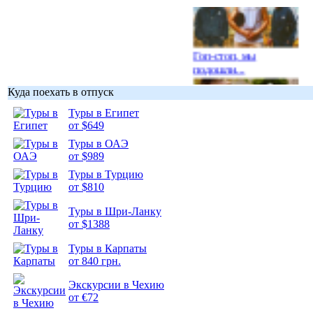
Гоп-стоп, мы
подошли...
Куда поехать в отпуск
Туры в Египет
от $649
Туры в ОАЭ
Подборка
от $989
фотопозитива 1
Туры в Турцию
от $810
Туры в Шри-Ланку
от $1388
Подборка
Туры в Карпаты
фотопозитива 2
от 840 грн.
Экскурсии в Чехию
от €72