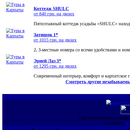
Коттедж SHULC
от 840 грн. на двоих
Пятиэтажный коттедж усадьбы «SHULC» находит
Затишок 1*
от 1015 грн. на двоих
2, 3-местные номера со всеми удобствами и но
Эрней Лаз 3*
от 1295 грн. на двоих
Современный интерьер, комфорт и карпатское г
Смотреть другие незабываемы
При использовании инфо
ссылка на
ww