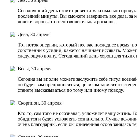
Лев, 30 апреля
Сегодняшний день стоит провести максимально продукт
последней минуты. Вы сможете завершить все дела, за ко
ловите ворон - это непозволительная роскошь.
Дева, 30 апреля
Тот поток энергии, который нес вас последнее время, п
собственных усилий, кажется начинает иссякать. Может
следующую волну. Сегодняшний день хорош для тихих 
Весы, 30 апреля
Сегодня вы вполне можете заслужить себе титул всезна
он будет вам преподноситься, целиком зависит от степе
станете высказываться по тому или иному поводу.
Скорпион, 30 апреля
Кто-то, сам того не осознавая, усложняет вашу жизнь. Г
обидится и будет усложнять сознательно. Лучше вежлив
очень благодарны, если бы означенная особа занялась те