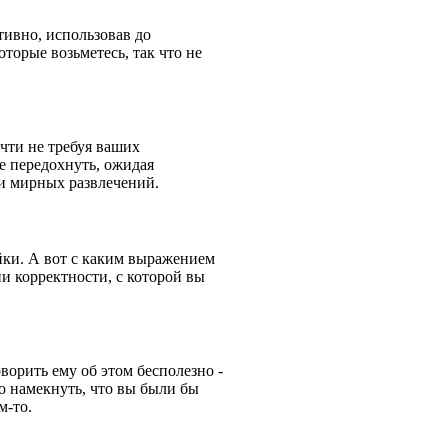
ивно, использовав до
торые возьметесь, так что не
очти не требуя ваших
е передохнуть, ожидая
и мирных развлечений.
йки. А вот с каким выражением
ни корректности, с которой вы
оворить ему об этом бесполезно -
о намекнуть, что вы были бы
м-то.