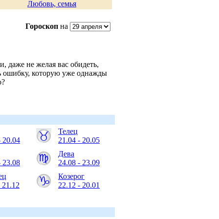
Любовь, семья
Гороскоп
на
и, даже не желая вас обидеть,
ь ошибку, которую уже однажды
о?
Телец
- 20.04
21.04 - 20.05
Дева
- 23.08
24.08 - 23.09
ец
Козерог
- 21.12
22.12 - 20.01