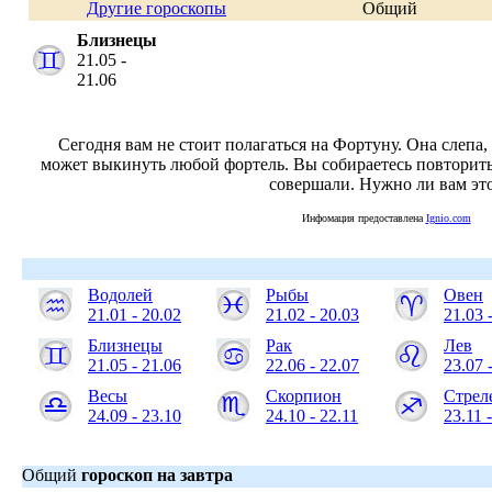
Другие гороскопы
Общий
Близнецы
21.05 -
21.06
Сегодня вам не стоит полагаться на Фортуну. Она слепа, 
может выкинуть любой фортель. Вы собираетесь повторит
совершали. Нужно ли вам эт
Инфомация предоставлена
Ignio.com
Водолей
Рыбы
Овен
21.01 - 20.02
21.02 - 20.03
21.03 
Близнецы
Рак
Лев
21.05 - 21.06
22.06 - 22.07
23.07 
Весы
Скорпион
Стрел
24.09 - 23.10
24.10 - 22.11
23.11 
Общий
гороскоп на завтра