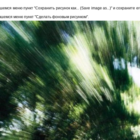
ся меню пункт "Сохранить рисунок как... (Save image as...)" и сохраните е
вшемся меню пункт "Сделать фоновым рисунком".