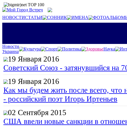
НОВОСТИ
СТАТЬИ
СОННИК
ИМЕНА
ФОТОАЛЬБОМ
Новости
Культура
Спорт
Политика
Здоровье
Наука
Инт
Украина
19 Января 2016
Советский Союз - затянувшийся на 7
19 Января 2016
Как мы будем жить после всего, что 
- российский поэт Игорь Иртеньев
02 Сентября 2015
США ввели новые санкции в отноше