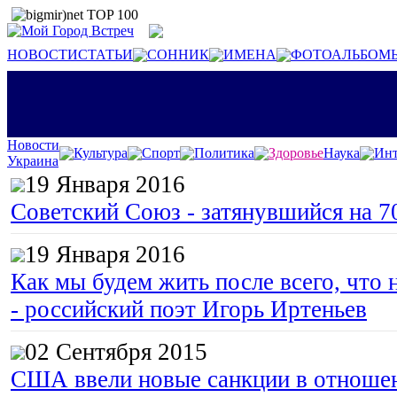
НОВОСТИ
СТАТЬИ
СОННИК
ИМЕНА
ФОТОАЛЬБОМ
Новости
Культура
Спорт
Политика
Здоровье
Наука
Инт
Украина
19 Января 2016
Советский Союз - затянувшийся на 7
19 Января 2016
Как мы будем жить после всего, что 
- российский поэт Игорь Иртеньев
02 Сентября 2015
США ввели новые санкции в отноше