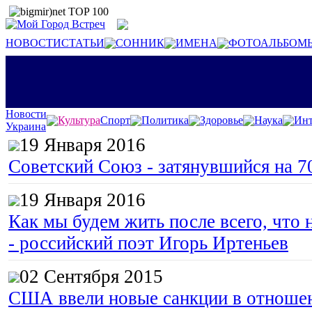
НОВОСТИ
СТАТЬИ
СОННИК
ИМЕНА
ФОТОАЛЬБОМ
Новости
Культура
Спорт
Политика
Здоровье
Наука
Инт
Украина
19 Января 2016
Советский Союз - затянувшийся на 7
19 Января 2016
Как мы будем жить после всего, что 
- российский поэт Игорь Иртеньев
02 Сентября 2015
США ввели новые санкции в отноше