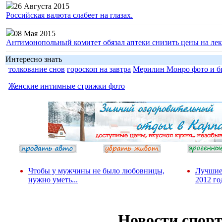
26 Августа 2015
Российская валюта слабеет на глазах.
08 Мая 2015
Антимонопольный комитет обязал аптеки снизить цены на лек
Интересно знать
толкование снов
гороскоп на завтра
Мерилин Монро фото и б
Женские интимные стрижки фото
Чтобы у мужчины не было любовницы,
Лучшие
нужно уметь...
2012 го
Новости спор