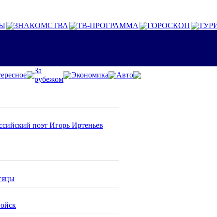
Ы
ЗНАКОМСТВА
ТВ-ПРОГРАММА
ГОРОСКОП
ТУР
За
ересное
Экономика
Авто
рубежом
оссийский поэт Игорь Иртеньев
сяцы
войск