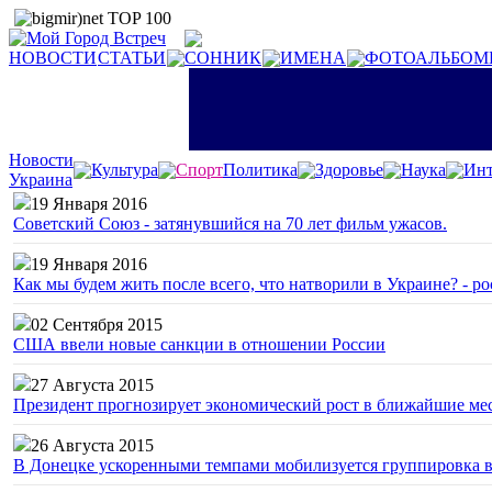
НОВОСТИ
СТАТЬИ
СОННИК
ИМЕНА
ФОТОАЛЬБОМ
Новости
Культура
Спорт
Политика
Здоровье
Наука
Инт
Украина
19 Января 2016
Советский Союз - затянувшийся на 70 лет фильм ужасов.
19 Января 2016
Как мы будем жить после всего, что натворили в Украине? - р
02 Сентября 2015
США ввели новые санкции в отношении России
27 Августа 2015
Президент прогнозирует экономический рост в ближайшие ме
26 Августа 2015
В Донецке ускоренными темпами мобилизуется группировка 