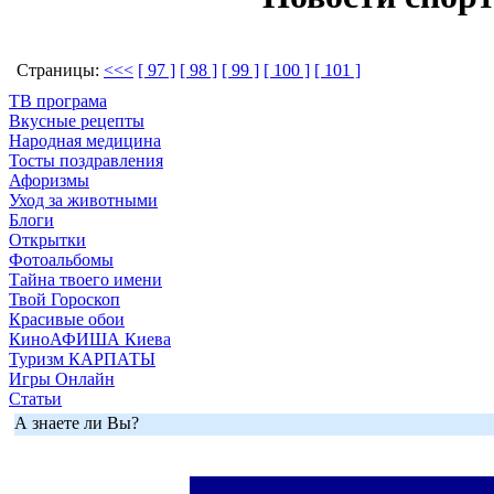
Страницы:
<<<
[ 97 ]
[ 98 ]
[ 99 ]
[ 100 ]
[ 101 ]
ТВ програма
Вкусные рецепты
Народная медицина
Тосты поздравления
Афоризмы
Уход за животными
Блоги
Открытки
Фотоальбомы
Тайна твоего имени
Твой Гороскоп
Красивые обои
КиноАФИША Киева
Туризм КАРПАТЫ
Игры Онлайн
Статьи
А знаете ли Вы?