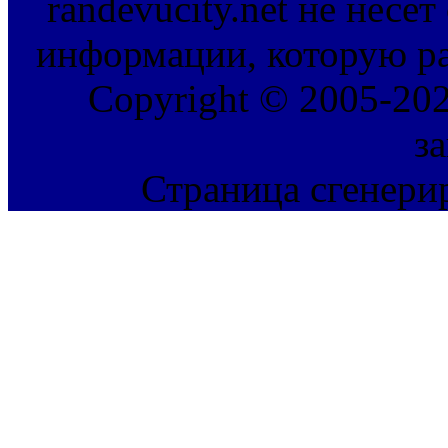
randevucity.net не несе
информации, которую ра
Copyright © 2005-202
з
Страница сгенерир