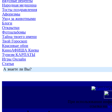
Вкусные рецепты
Народная медицина
Тосты поздравления
Афоризмы
Уход за животными
Блоги
Открытки
Фотоальбомы
Тайна твоего имени
Твой Гороскоп
Красивые обои
КиноАФИША Киева
Туризм КАРПАТЫ
Игры Онлайн
Статьи
А знаете ли Вы?
При использовании инфо
ссылка на
ww