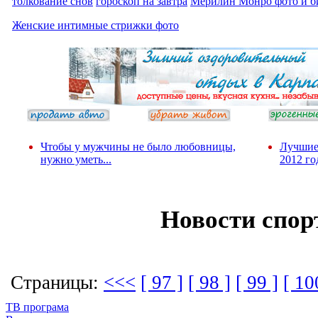
толкование снов
гороскоп на завтра
Мерилин Монро фото и б
Женские интимные стрижки фото
Чтобы у мужчины не было любовницы,
Лучшие
нужно уметь...
2012 го
Новости спор
Страницы:
<<<
[ 97 ]
[ 98 ]
[ 99 ]
[ 10
ТВ програма