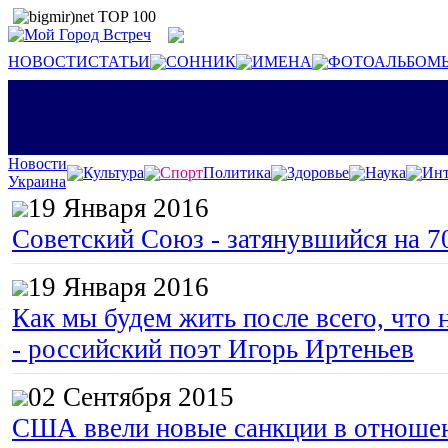
НОВОСТИ
СТАТЬИ
СОННИК
ИМЕНА
ФОТОАЛЬБОМ
Новости
Культура
Спорт
Политика
Здоровье
Наука
Инт
Украина
19 Января 2016
Советский Союз - затянувшийся на 7
19 Января 2016
Как мы будем жить после всего, что 
- российский поэт Игорь Иртеньев
02 Сентября 2015
США ввели новые санкции в отноше