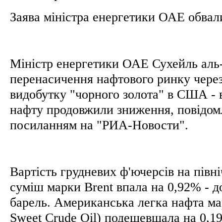
Заява міністра енергетики ОАЕ обвал
Міністр енергетики ОАЕ Сухейль аль
перенасичення нафтового ринку чере
видобутку "чорного золота" в США - в
нафту продовжили зниження, повідом
посиланням на "РИА-Новости".
Вартість грудневих ф'ючерсів на пів
суміш марки Brent впала на 0,92% - до
барель. Американська легка нафта ма
Sweet Crude Oil) подешевшала на 0,19