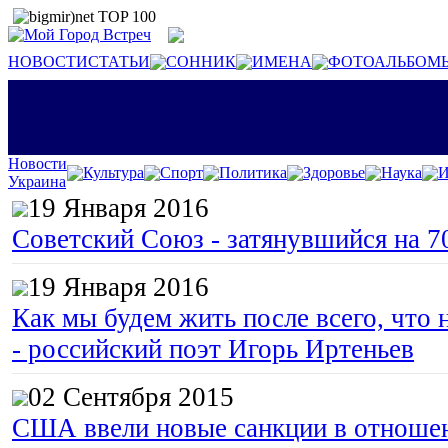
НОВОСТИ
СТАТЬИ
СОННИК
ИМЕНА
ФОТОАЛЬБОМ
Новости
Культура
Спорт
Политика
Здоровье
Наука
И
Украина
19 Января 2016
Советский Союз - затянувшийся на 7
19 Января 2016
Как мы будем жить после всего, что 
- российский поэт Игорь Иртеньев
02 Сентября 2015
США ввели новые санкции в отноше