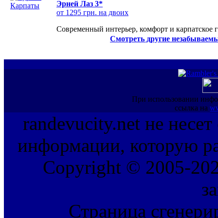
Эрней Лаз 3*
от 1295 грн. на двоих
Современный интерьер, комфорт и карпатское г
Смотреть другие незабываемы
При использовании инфо
ссылка на
ww
randevucity.net не несе
информации, которую ра
Copyright © 2005-202
з
Страница сгенерир