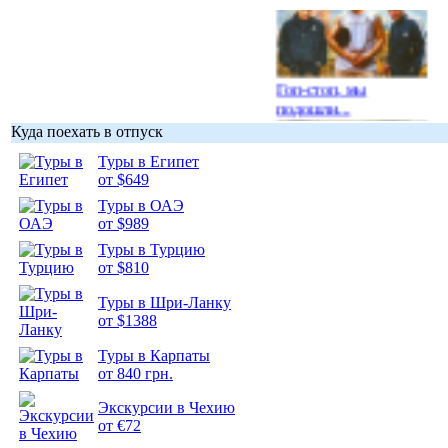
Гоп-стоп, мы
подошли...
Куда поехать в отпуск
Туры в Египет
от $649
Туры в ОАЭ
Подборка
от $989
фотопозитива 1
Туры в Турцию
от $810
Туры в Шри-Ланку
от $1388
Туры в Карпаты
Подборка
от 840 грн.
фотопозитива 2
Экскурсии в Чехию
от €72