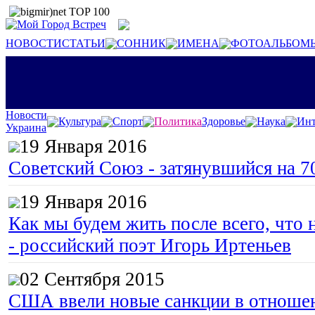
НОВОСТИ
СТАТЬИ
СОННИК
ИМЕНА
ФОТОАЛЬБОМ
Новости
Культура
Спорт
Политика
Здоровье
Наука
Инт
Украина
19 Января 2016
Советский Союз - затянувшийся на 7
19 Января 2016
Как мы будем жить после всего, что 
- российский поэт Игорь Иртеньев
02 Сентября 2015
США ввели новые санкции в отноше