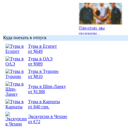
Гоп-стоп, мы
подошли...
Куда поехать в отпуск
Туры в Египет
от $649
Туры в ОАЭ
от $989
Подборка
фотопозитива 1
Туры в Турцию
от $810
Туры в Шри-Ланку
от $1388
Туры в Карпаты
Подборка
от 840 грн.
фотопозитива 2
Экскурсии в Чехию
от €72